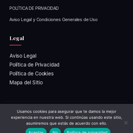
POLÍTICA DE PRIVACIDAD
Aviso Legal y Condiciones Generales de Uso
Legal
Aviso Legal
Política de Privacidad
Política de Cookies
Mapa del Sitio
Usamos cookies para asegurar que te damos la mejor
© 2026
Chusmeando
. Todos los derechos reservados.
experiencia en nuestra web. Si continúas usando este sitio,
Diseñado con ❤️ en WordPress
asumiremos que estás de acuerdo con ello.
Aceptar
No
Política de privacidad