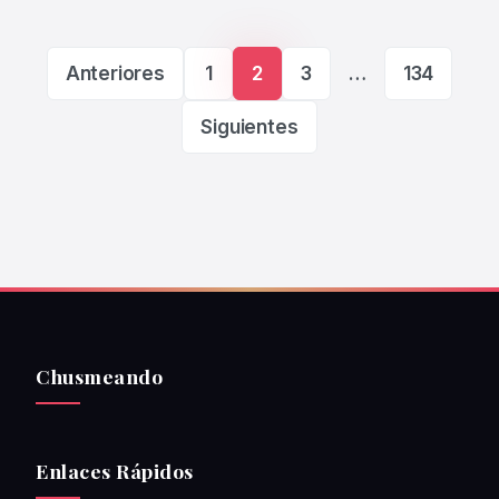
Paginación de ent
Anteriores
1
2
3
…
134
Siguientes
Chusmeando
Enlaces Rápidos