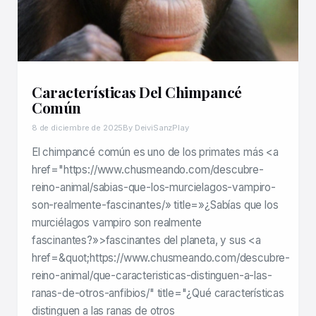
Características Del Chimpancé
Común
8 de diciembre de 2025
By DeiviSanzPlay
El chimpancé común es uno de los primates más <a
href="https://www.chusmeando.com/descubre-
reino-animal/sabias-que-los-murcielagos-vampiro-
son-realmente-fascinantes/» title=»¿Sabías que los
murciélagos vampiro son realmente
fascinantes?»>fascinantes del planeta, y sus <a
href=&quot;https://www.chusmeando.com/descubre-
reino-animal/que-caracteristicas-distinguen-a-las-
ranas-de-otros-anfibios/" title="¿Qué características
distinguen a las ranas de otros