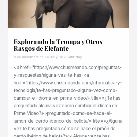
Explorando la Trompa y Otros
Rasgos de Elefante
8 de diciembre de 2025
By DeiviSanzPlay
<a href="https://www.chusmeando.com/preguntas-
y-respuestas/alguna-vez-te-has-<a
href="https://www.chusmeando.com/informatica-y-
tecnologia/te-has-preguntado-alguna-vez-como-
cambiar-el-idioma-en-prime-video/» title=»¿Te has
preguntado alguna vez cómo cambiar el idioma en
Prime Video?»>preguntado-como-se-hace-el-
jamon-de-cerdo-iberico-de-bellota/» title=»¿Alguna
vez te has preguntado cómo se hace el jamón de
cerdo ibérico de bellota?»>¿Alguna vez te has