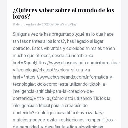
¿Quieres saber sobre el mundo de los
loros?
8 de diciembre de 2025
By DeiviSanzPlay
Si alguna vez te has preguntado ¿qué es lo que hace
tan fascinantes a los loros?, has llegado al lugar
correcto. Estos vibrantes y coloridos animales tienen
mucho que ofrecer, desde su increíble <a
href=&quot;https://www.chusmeando.com/informatica-
y-tecnologia/chatgpt/explora-si-una-<a
href="https://www.chusmeando.com/informatica-y-
tecnologia/tiktok/como-esta-utilizando-tiktok-la-
inteligencia-artificial-para-la-creacion-de-
contenido/» title=»¿Cómo está utilizando TikTok la
inteligencia artificial para la creación de
contenido?»>inteligencia-artificial-avanzada-y-
maliciosa-puede-evitar-restricciones-romper-filtros-
de-seguridad-y-desafiar-la-etica-algoritmica/»