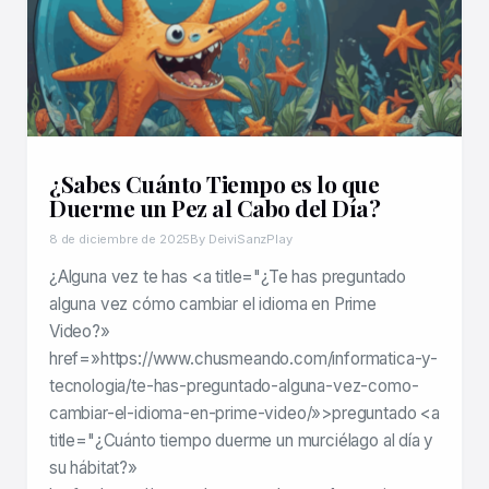
¿Sabes Cuánto Tiempo es lo que
Duerme un Pez al Cabo del Día?
8 de diciembre de 2025
By DeiviSanzPlay
¿Alguna vez te has <a title="¿Te has preguntado
alguna vez cómo cambiar el idioma en Prime
Video?»
href=»https://www.chusmeando.com/informatica-y-
tecnologia/te-has-preguntado-alguna-vez-como-
cambiar-el-idioma-en-prime-video/»>preguntado <a
title="¿Cuánto tiempo duerme un murciélago al día y
su hábitat?»