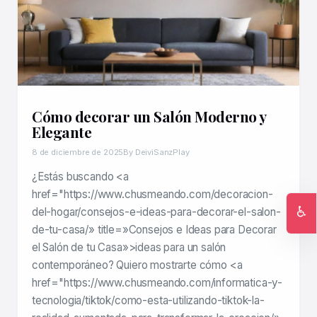
Cómo decorar un Salón Moderno y
Elegante
8 de diciembre de 2025
By DeiviSanzPlay
¿Estás buscando <a
href="https://www.chusmeando.com/decoracion-
♿
del-hogar/consejos-e-ideas-para-decorar-el-salon-
de-tu-casa/» title=»Consejos e Ideas para Decorar
Ac
el Salón de tu Casa»>ideas para un salón
contemporáneo? Quiero mostrarte cómo <a
href="https://www.chusmeando.com/informatica-y-
tecnologia/tiktok/como-esta-utilizando-tiktok-la-