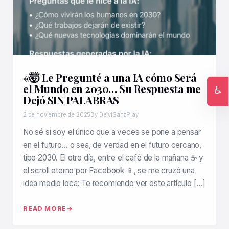
«🤯 Le Pregunté a una IA cómo Será
el Mundo en 2030… Su Respuesta me
♿
Dejó SIN PALABRAS
Ac
2 de noviembre de 2025
By DeiviSanzPlay
No sé si soy el único que a veces se pone a pensar
en el futuro… o sea, de verdad en el futuro cercano,
tipo 2030. El otro día, entre el café de la mañana ☕ y
el scroll eterno por Facebook 📱, se me cruzó una
idea medio loca: Te recomiendo ver este artículo […]
READ MORE