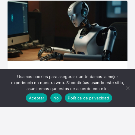
Cómo detectar plagio de ChatGPT
Usamos cookies para asegurar que te damos la mejor
experiencia en nuestra web. Si continúas usando este sitio,
25 de octubre de 2025
By DeiviSanzPlay
asumiremos que estás de acuerdo con ello.
<a
Aceptar
No
Política de privacidad
href="https://www.chusmeando.com/informatica-y-
tecnologia/chatgpt/como-obtener-la-api-de-
chatgpt-descubre-el-proceso-paso-a-paso-para-
integrarla-en-tus-proyectos/» title=»¿Cómo obtener
la API de ChatGPT? Descubre el proceso paso a