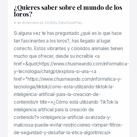
¿Quieres saber sobre el mundo de los
loros?
8 de diciembre de 2025
By DeiviSanzPlay
Si alguna vez te has preguntado ¿qué es lo que hace
tan fascinantes a los loros?, has llegado al lugar
correcto. Estos vibrantes y coloridos animales tienen
mucho que ofrecer, desde su increíble <a
href=&quot;https://www.chusmeando.com/informatica-
y-tecnologia/chatgpt/explora-si-una-<a
href="https://www.chusmeando.com/informatica-y-
tecnologia/tiktok/como-esta-utilizando-tiktok-la-
inteligencia-artificial-para-la-creacion-de-
contenido/» title=»¿Cómo está utilizando TikTok la
inteligencia artificial para la creación de
contenido?»>inteligencia-artificial-avanzada-y-
maliciosa-puede-evitar-restricciones-romper-filtros-
de-seguridad-y-desafiar-la-etica-algoritmica/»