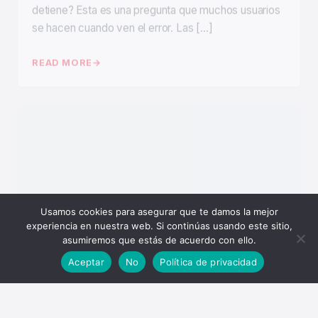
se hacen cuando ven el error. Las […]
READ MORE
Usamos cookies para asegurar que te damos la mejor
experiencia en nuestra web. Si continúas usando este sitio,
asumiremos que estás de acuerdo con ello.
Qué es y Cómo usar app google
Aceptar
No
Política de privacidad
calendar
2 de noviembre de 2025
By DeiviSanzPlay