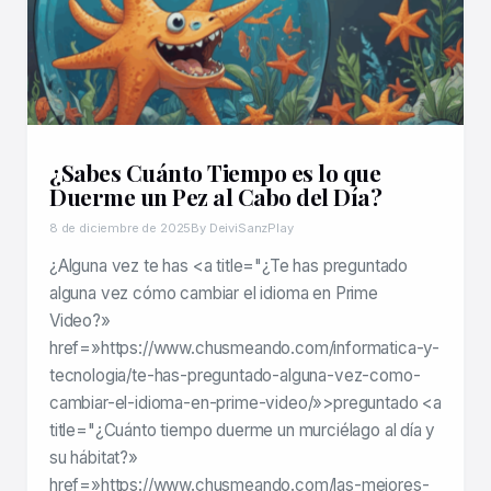
¿Sabes Cuánto Tiempo es lo que
Duerme un Pez al Cabo del Día?
8 de diciembre de 2025
By DeiviSanzPlay
¿Alguna vez te has <a title="¿Te has preguntado
alguna vez cómo cambiar el idioma en Prime
Video?»
href=»https://www.chusmeando.com/informatica-y-
tecnologia/te-has-preguntado-alguna-vez-como-
cambiar-el-idioma-en-prime-video/»>preguntado <a
title="¿Cuánto tiempo duerme un murciélago al día y
su hábitat?»
href=»https://www.chusmeando.com/las-mejores-