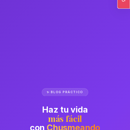
Ac
✨ BLOG PRÁCTICO
Haz tu vida
más fácil
con
Chusmeando