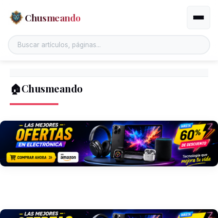
Chusmeando
Altern
🏠Chusmeando