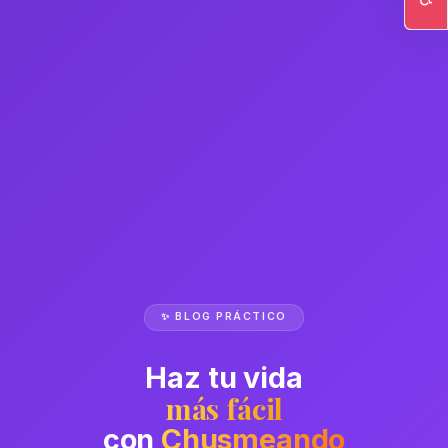
Ac
✨ BLOG PRÁCTICO
Haz tu vida
más fácil
con
Chusmeando