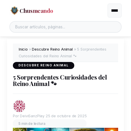
Chusmeando
Alternar
Inicio
»
Descubre Reino Animal
»
5 Sorprendentes
Curiosidades del Reino Animal 🐾
DESCUBRE REINO ANIMAL
5 Sorprendentes Curiosidades del
Reino Animal 🐾
Por DeiviSanzPlay
25 de octubre de 2025
5 min de lectura