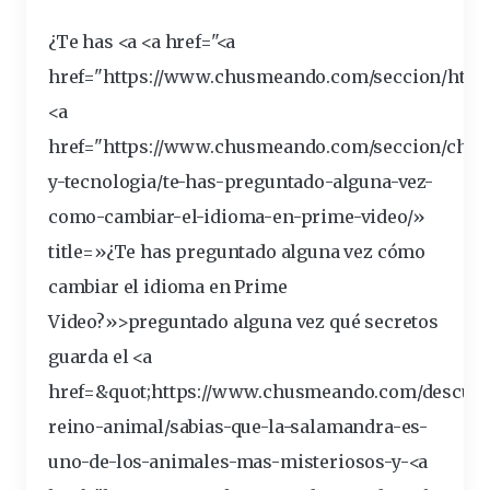
¿Te has <a <a href="<a
href="https://
www
.chusmeando.com/seccion/http
<a
href="https://www.chusmeando.
com
/seccion/chu
y-tecnologia/te-has-
preguntado
-alguna-vez-
como-cambiar-el-idioma-en-prime-video/»
title=»¿Te has preguntado alguna vez cómo
cambiar el idioma en Prime
Video?»>preguntado alguna vez qué
secretos
guarda el <a
href=&
quot
;https://www.chusmeando.com/
descubr
reino
-animal/sabias-que-la-
salamandra
-es-
uno-de-los-animales-mas-
misteriosos
-y-<a