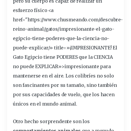
pero su
cuerpo
es
capaz
de realizar un
esfuerzo físico <a
href="https://www.chusmeando.com/descubre-
reino-animal/gatos/
impresionante
-el-gato-
egipcio-tiene-poderes-que-la-ciencia-no-
puede-explicar/» title=»¡IMPRESIONANTE! El
Gato Egipcio tiene PODERES que la CIENCIA
no puede EXPLICAR»>impresionante para
mantenerse en el aire. Los colibríes no solo
son fascinantes por su tamaño, sino también
por sus
capacidades
de vuelo, que los hacen
únicos en el mundo animal.
Otro hecho
sorprendente
son los
comportamientos animales
que a menudo