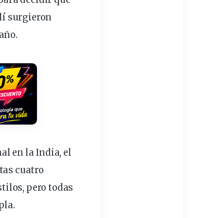
í surgieron
año.
l en la India, el
tas cuatro
ilos, pero todas
pla.