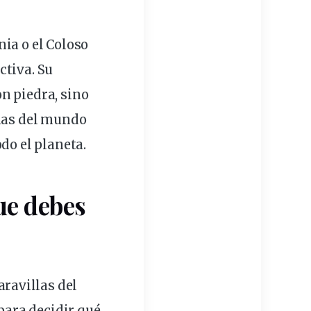
ia o el Coloso
ctiva. Su
n piedra, sino
llas del mundo
do el planeta.
e debes
aravillas del
ara decidir qué