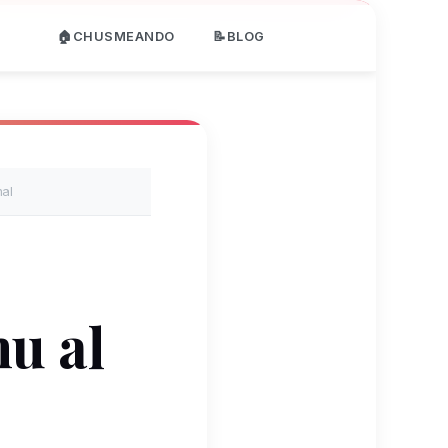
🏠CHUSMEANDO
📝BLOG
hal
u al