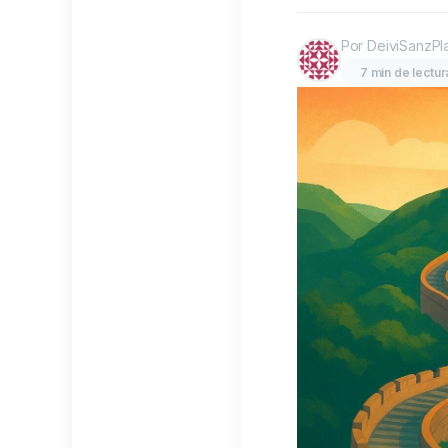
Por DeiviSanzPl
7 min de lectur