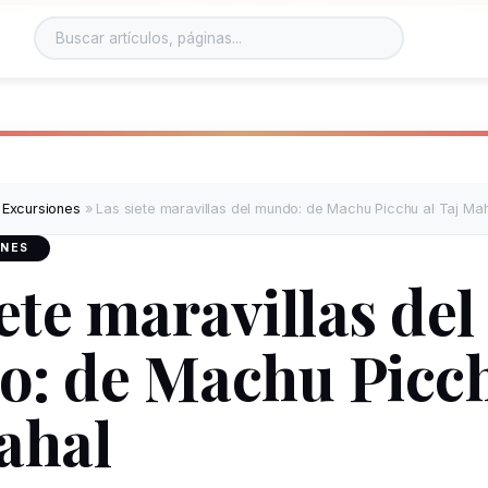
 Excursiones
»
Las siete maravillas del mundo: de Machu Picchu al Taj Ma
ONES
ete maravillas del
: de Machu Picch
ahal