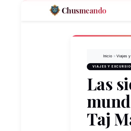
Chusmeando
Inicio
»
Viajes y
VIAJES Y EXCURSI
Las si
mundo
Taj M