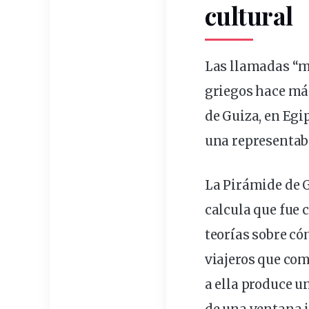
cultural
Las llamadas “ma
griegos hace
má
de Guiza, en Egi
una representaba
La Pirámide de G
calcula que fue 
teorías sobre c
viajeros que co
a ella produce u