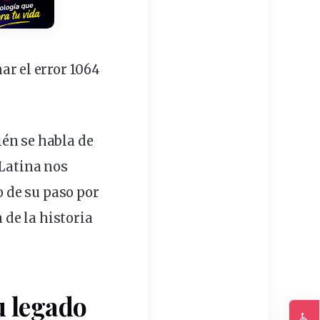
r el error 1064
ién
se habla de
 Latina nos
 de su paso por
 de la historia
u legado
♿