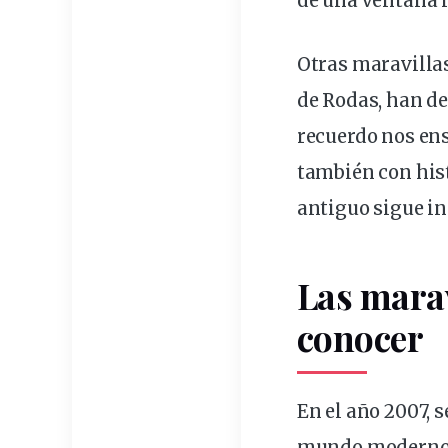
de una ventana 
Otras maravillas
de Rodas, han de
recuerdo nos ens
también con hist
antiguo sigue in
Las mara
conocer
En el
año
2007, s
mundo moderno”.