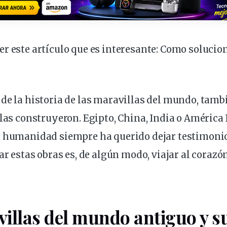
r este artículo que es interesante:
Como soluciona
 de la
historia
de las
maravillas
del
mundo
,
tamb
 las construyeron. Egipto, China, India o América
a humanidad siempre ha querido dejar testimonio
rar estas obras es, de algún modo,
viajar
al corazón
villas del mundo
antiguo
y s