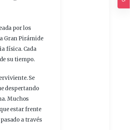
Ac
eada por los
 la Gran Pirámide
ia física. Cada
de su tiempo.
erviviente. Se
ue despertando
rna. Muchos
que estar frente
l pasado a través