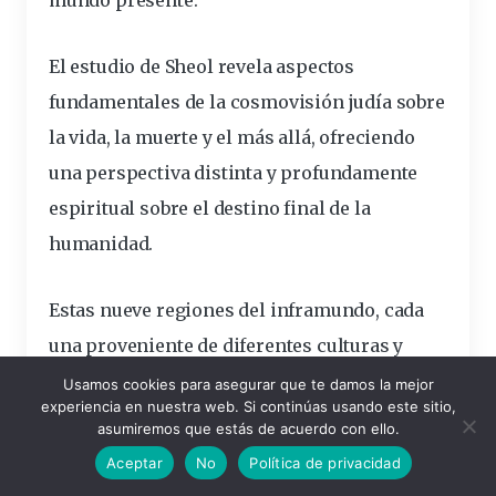
El estudio de Sheol revela
aspectos
fundamentales de la cosmovisión judía
sobre
la vida, la muerte y el más allá, ofreciendo
una perspectiva distinta y profundamente
espiritual sobre el destino final de la
humanidad.
Estas nueve regiones del inframundo, cada
una proveniente de diferentes culturas y
tradiciones, nos muestran la diversidad de
Usamos cookies para asegurar que te damos la mejor
experiencia en nuestra web. Si continúas usando este sitio,
pensamiento humano sobre la muerte y el
asumiremos que estás de acuerdo con ello.
más allá. A través de estas exploraciones,
Aceptar
No
Política de privacidad
podemos apreciar cómo cada cultura