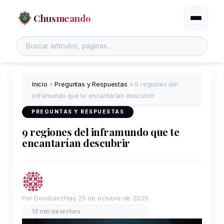
Chusmeando
Alternar
Buscar en el sitio
Inicio
»
Preguntas y Respuestas
»
9 regiones del
inframundo que te encantarían descubrir
PREGUNTAS Y RESPUESTAS
9 regiones del inframundo que te
encantarían descubrir
Por DeiviSanzPlay
25 de octubre de 2025
13 min de lectura