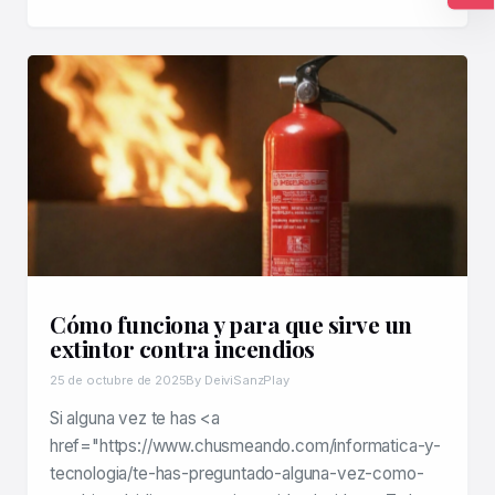
Ac
Cómo funciona y para que sirve un
extintor contra incendios
25 de octubre de 2025
By DeiviSanzPlay
Si alguna vez te has <a
href="https://www.chusmeando.com/informatica-y-
tecnologia/te-has-preguntado-alguna-vez-como-