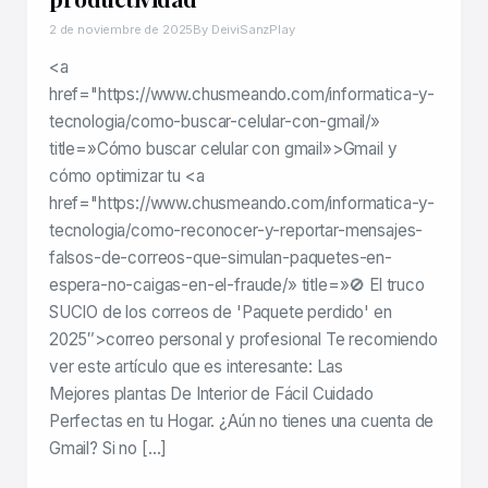
2 de noviembre de 2025
By DeiviSanzPlay
<a
href="https://www.chusmeando.com/informatica-y-
tecnologia/como-buscar-celular-con-gmail/»
title=»Cómo buscar celular con gmail»>Gmail y
cómo optimizar tu <a
href="https://www.chusmeando.com/informatica-y-
tecnologia/como-reconocer-y-reportar-mensajes-
falsos-de-correos-que-simulan-paquetes-en-
espera-no-caigas-en-el-fraude/» title=»🚫 El truco
SUCIO de los correos de 'Paquete perdido' en
2025″>correo personal y profesional Te recomiendo
ver este artículo que es interesante: Las
Mejores plantas De Interior de Fácil Cuidado
Perfectas en tu Hogar. ¿Aún no tienes una cuenta de
Gmail? Si no […]