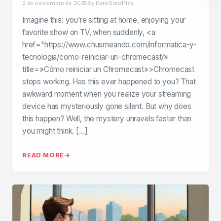
2 de noviembre de 2025
By DeiviSanzPlay
Imagine this: you’re sitting at home, enjoying your
favorite show on TV, when suddenly, <a
href="https://www.chusmeando.com/informatica-y-
tecnologia/como-reiniciar-un-chromecast/»
title=»Cómo reiniciar un Chromecast»>Chromecast
stops working. Has this ever happened to you? That
awkward moment when you realize your streaming
device has mysteriously gone silent. But why does
this happen? Well, the mystery unravels faster than
you might think. […]
READ MORE