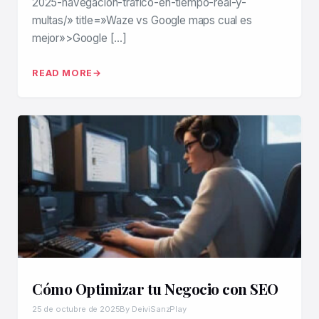
2025-navegacion-trafico-en-tiempo-real-y-
multas/» title=»Waze vs Google maps cual es
mejor»>Google […]
READ MORE
Cómo Optimizar tu Negocio con SEO
25 de octubre de 2025
By DeiviSanzPlay