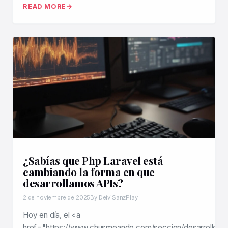
READ MORE
¿Sabías que Php Laravel está
cambiando la forma en que
desarrollamos APIs?
2 de noviembre de 2025
By DeiviSanzPlay
Hoy en día, el <a
href="https://www.chusmeando.com/seccion/desarrollo/»>