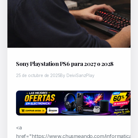
Sony Playstation PS6 para 2027 o 2028
25 de octubre de 2025
By DeiviSanzPlay
<a
href="https://www.chusmeando.com/informatica-