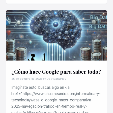
¿Cómo hace Google para saber todo?
25 de octubre de 2025
By DeiviSanzPlay
Imagínate esto: buscas algo en <a
href="https://www.chusmeando.com/informatica-y-
tecnologia/waze-o-google-maps-comparativa-
2025-navegacion-trafico-en-tiempo-real-y-
multas/» title=»Waze vs Google maps cual es