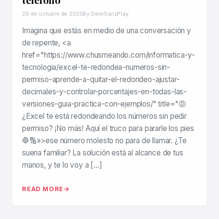
26 de octubre de 2025
By DeiviSanzPlay
Imagina que estás en medio de una conversación y
de repente, <a
href="https://www.chusmeando.com/informatica-y-
tecnologia/excel-te-redondea-numeros-sin-
permiso-aprende-a-quitar-el-redondeo-ajustar-
decimales-y-controlar-porcentajes-en-todas-las-
versiones-guia-practica-con-ejemplos/" title="😡
¿Excel te está redondeando los números sin pedir
permiso? ¡No más! Aquí el truco para pararle los pies
🛑🔢»>ese número molesto no para de llamar. ¿Te
suena familiar? La solución está al alcance de tus
manos, y te lo voy a […]
READ MORE