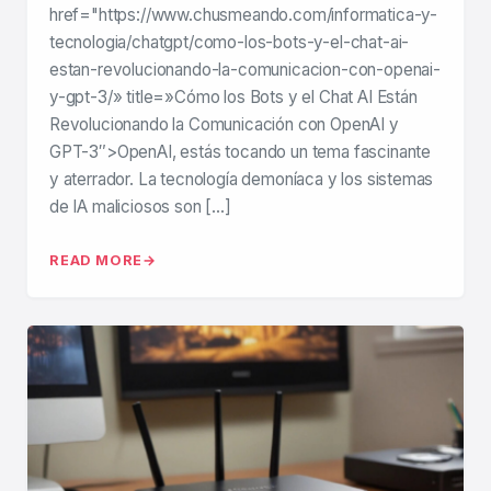
href="https://www.chusmeando.com/informatica-y-
tecnologia/chatgpt/como-los-bots-y-el-chat-ai-
estan-revolucionando-la-comunicacion-con-openai-
y-gpt-3/» title=»Cómo los Bots y el Chat AI Están
Revolucionando la Comunicación con OpenAI y
GPT-3″>OpenAI, estás tocando un tema fascinante
y aterrador. La tecnología demoníaca y los sistemas
de IA maliciosos son […]
READ MORE