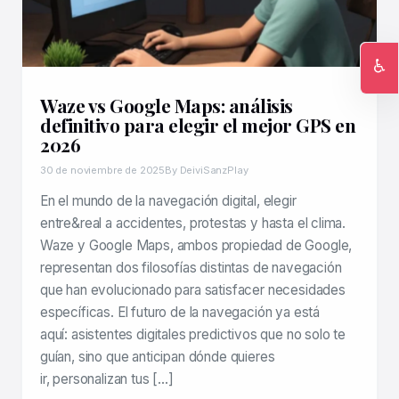
♿
Ac
Waze vs Google Maps: análisis
definitivo para elegir el mejor GPS en
2026
30 de noviembre de 2025
By DeiviSanzPlay
En el mundo de la navegación digital, elegir
entre&real a accidentes, protestas y hasta el clima.
Waze y Google Maps, ambos propiedad de Google,
representan dos filosofías distintas de navegación
que han evolucionado para satisfacer necesidades
específicas. El futuro de la navegación ya está
aquí: asistentes digitales predictivos que no solo te
guían, sino que anticipan dónde quieres
ir, personalizan tus […]