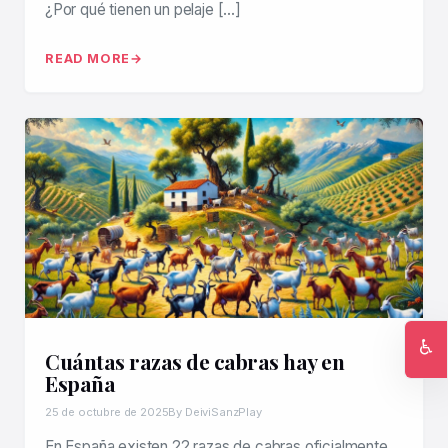
¿Por qué tienen un pelaje […]
READ MORE
♿
Cuántas razas de cabras hay en
Ac
España
25 de octubre de 2025
By DeiviSanzPlay
En España existen 22 razas de cabras oficialmente