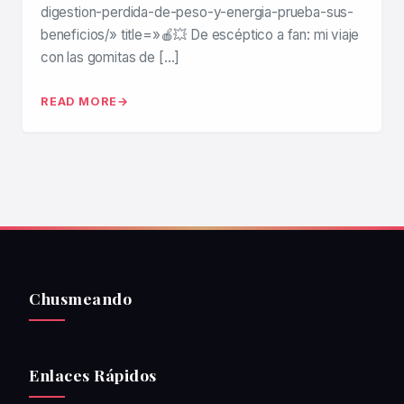
digestion-perdida-de-peso-y-energia-prueba-sus-
beneficios/» title=»🍎💥 De escéptico a fan: mi viaje
con las gomitas de […]
READ MORE
Chusmeando
Enlaces Rápidos