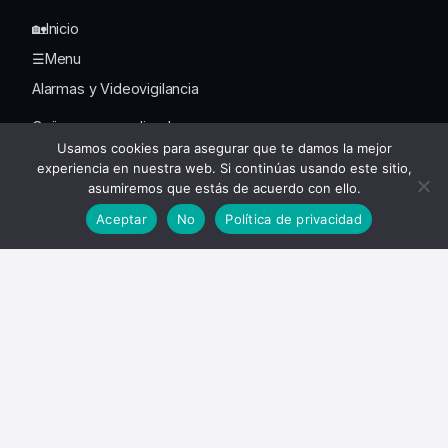
🏡Inicio
☰Menu
Alarmas y Videovigilancia
Cojines personalizados
Usamos cookies para asegurar que te damos la mejor
Curiosidades
experiencia en nuestra web. Si continúas usando este sitio,
asumiremos que estás de acuerdo con ello.
Decoración del Hogar
Aceptar
No
Política de privacidad
¿Qué Colchón Comprar?
Informática y Tecnología
Alexa
CapCut
ChatGPT
Error Google