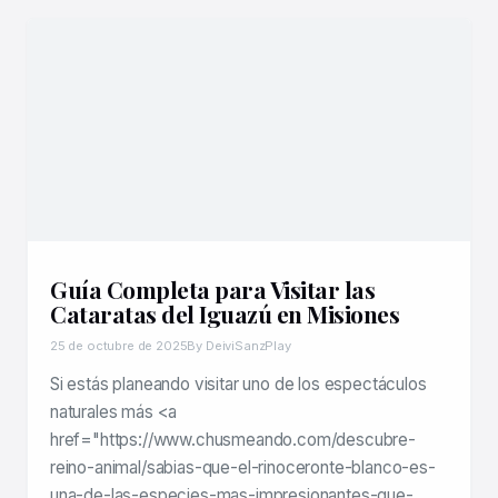
Guía Completa para Visitar las
Cataratas del Iguazú en Misiones
25 de octubre de 2025
By DeiviSanzPlay
Si estás planeando visitar uno de los espectáculos
naturales más <a
href="https://www.chusmeando.com/descubre-
reino-animal/sabias-que-el-rinoceronte-blanco-es-
una-de-las-especies-mas-impresionantes-que-