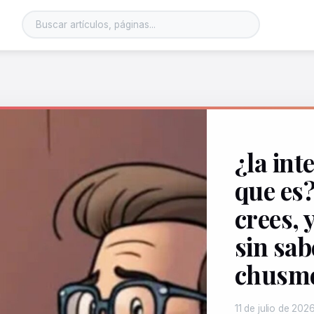
Buscar en el sitio
¿la inte
que es?
crees, 
sin sab
chusm
11 de julio de 202