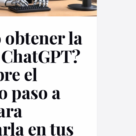
obtener la
e ChatGPT?
re el
o paso a
ara
rla en tus