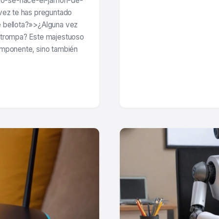
mo-se-hace-el-jamon-de-
 vez te has preguntado
e bellota?»>¿Alguna vez
u trompa? Este majestuoso
imponente, sino también