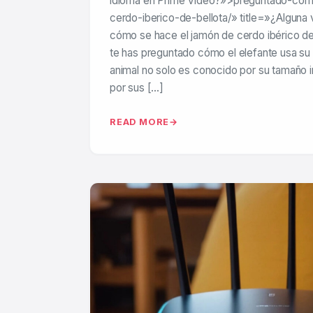
idioma en Prime Video?»>preguntado-co
cerdo-iberico-de-bellota/» title=»¿Alguna
cómo se hace el jamón de cerdo ibérico d
te has preguntado cómo el elefante usa s
animal no solo es conocido por su tamaño 
por sus […]
READ MORE