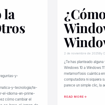
 la
¿Cómo 
tros
Window
Window
2 de noviembre de 2025
By D
¿Te has planteado alguna 
Windows 10 a Windows 11?
metamorfosis cuántica en l
reguntas-y-
computadora ni siquiera s
parece un simple clic, la 
atica-y-tecnologia/te-
-el-idioma-en-prime-
READ MORE
vez cómo cambiar el