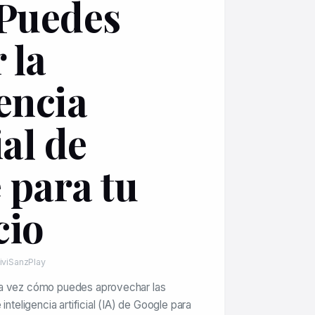
Puedes
 la
encia
ial de
 para tu
cio
iviSanzPlay
na vez cómo puedes aprovechar las
inteligencia artificial (IA) de Google para