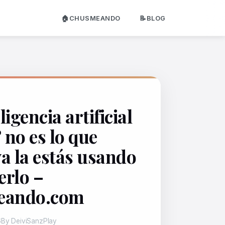
🏠CHUSMEANDO
📝BLOG
ligencia artificial
 no es lo que
ya la estás usando
erlo –
eando.com
6
By DeiviSanzPlay