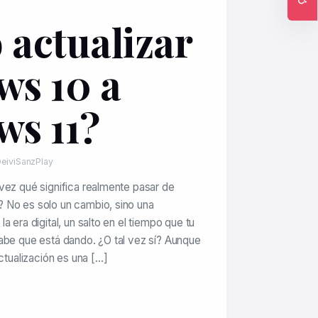
Ac
actualizar
s 10 a
s 11?
eiviSanzPlay
vez qué significa realmente pasar de
 No es solo un cambio, sino una
a era digital, un salto en el tiempo que tu
abe que está dando. ¿O tal vez sí? Aunque
actualización es una […]