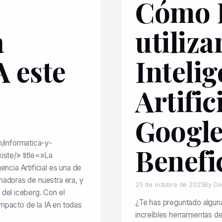
Cómo 
a
utilizar
A este
Intelig
Artific
Google
/informatica-y-
Benefi
existe/» title=»La
igencia Artificial es una de
madoras de nuestra era, y
25 de octubre de 2025
By De
 del iceberg. Con el
¿Te has preguntado algu
 impacto de la IA en todas
increíbles herramientas de 