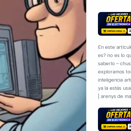
En este artícul
es? no es lo q
saberlo – chu
exploramos tod
inteligencia ar
ya la estás u
| arenys de ma