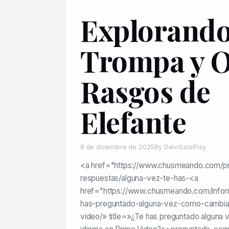
Explorando
Trompa y O
Rasgos de
Elefante
8 de diciembre de 2025
By DeiviSanzPlay
<a href="https://www.chusmeando.com/p
respuestas/alguna-vez-te-has-<a
href="https://www.chusmeando.com/inform
has-preguntado-alguna-vez-como-cambiar
video/» title=»¿Te has preguntado alguna 