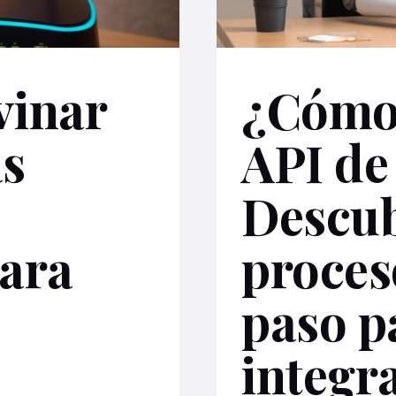
vinar
¿Cómo 
s
API d
Descub
ara
proces
paso p
integra