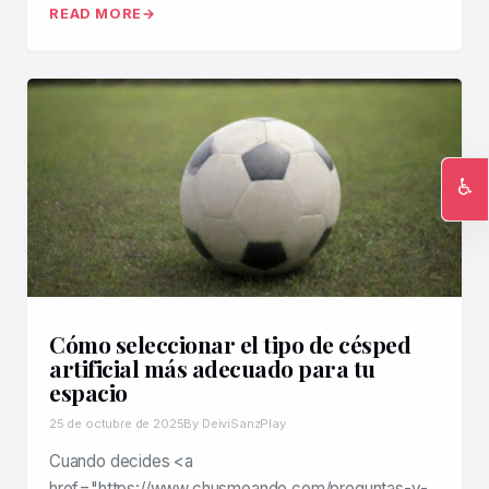
READ MORE
♿
Ac
Cómo seleccionar el tipo de césped
artificial más adecuado para tu
espacio
25 de octubre de 2025
By DeiviSanzPlay
Cuando decides <a
href="https://www.chusmeando.com/preguntas-y-