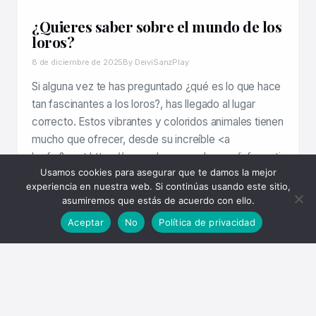
¿Quieres saber sobre el mundo de los
loros?
8 de diciembre de 2025
By DeiviSanzPlay
Si alguna vez te has preguntado ¿qué es lo que hace
tan fascinantes a los loros?, has llegado al lugar
correcto. Estos vibrantes y coloridos animales tienen
mucho que ofrecer, desde su increíble <a
href=&quot;https://www.chusmeando.com/informatica-
Usamos cookies para asegurar que te damos la mejor
y-tecnologia/chatgpt/explora-si-una-<a
experiencia en nuestra web. Si continúas usando este sitio,
href="https://www.chusmeando.com/informatica-y-
asumiremos que estás de acuerdo con ello.
tecnologia/tiktok/como-esta-utilizando-tiktok-la-
Aceptar
No
Política de privacidad
inteligencia-artificial-para-la-creacion-de-
contenido/» title=»¿Cómo está utilizando TikTok la
inteligencia artificial para la creación de
contenido?»>inteligencia-artificial-avanzada-y-
maliciosa-puede-evitar-restricciones-romper-filtros-
de-seguridad-y-desafiar-la-etica-algoritmica/»