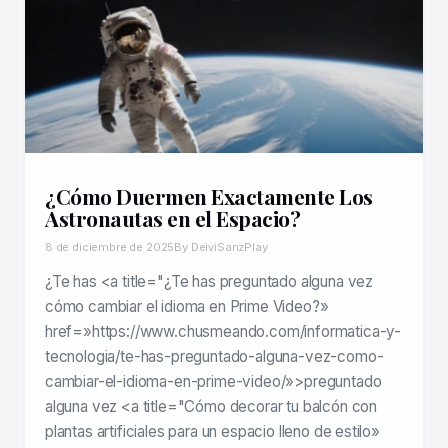
¿Cómo Duermen Exactamente Los
Astronautas en el Espacio?
8 de diciembre de 2025
By DeiviSanzPlay
¿Te has <a title="¿Te has preguntado alguna vez
cómo cambiar el idioma en Prime Video?»
href=»https://www.chusmeando.com/informatica-y-
tecnologia/te-has-preguntado-alguna-vez-como-
cambiar-el-idioma-en-prime-video/»>preguntado
alguna vez <a title="Cómo decorar tu balcón con
plantas artificiales para un espacio lleno de estilo»