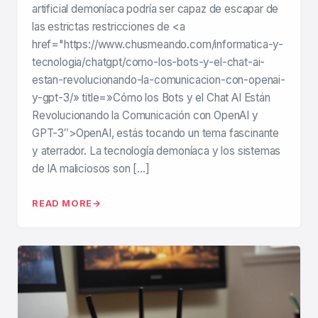
artificial demoníaca podría ser capaz de escapar de
las estrictas restricciones de <a
href="https://www.chusmeando.com/informatica-y-
tecnologia/chatgpt/como-los-bots-y-el-chat-ai-
estan-revolucionando-la-comunicacion-con-openai-
y-gpt-3/» title=»Cómo los Bots y el Chat AI Están
Revolucionando la Comunicación con OpenAI y
GPT-3″>OpenAI, estás tocando un tema fascinante
y aterrador. La tecnología demoníaca y los sistemas
de IA maliciosos son […]
READ MORE