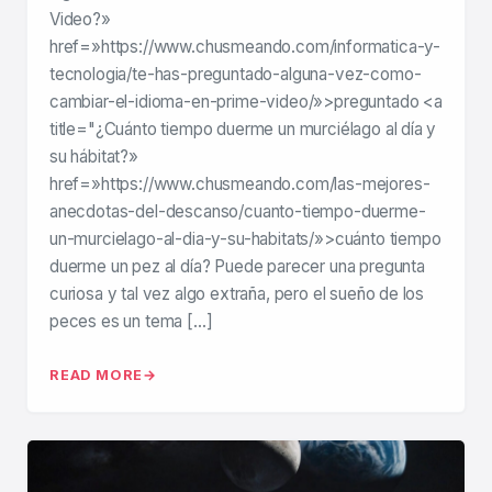
Video?»
href=»https://www.chusmeando.com/informatica-y-
tecnologia/te-has-preguntado-alguna-vez-como-
cambiar-el-idioma-en-prime-video/»>preguntado <a
title="¿Cuánto tiempo duerme un murciélago al día y
su hábitat?»
href=»https://www.chusmeando.com/las-mejores-
anecdotas-del-descanso/cuanto-tiempo-duerme-
un-murcielago-al-dia-y-su-habitats/»>cuánto tiempo
duerme un pez al día? Puede parecer una pregunta
curiosa y tal vez algo extraña, pero el sueño de los
peces es un tema […]
READ MORE