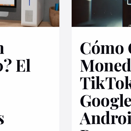
n
Cómo 
? El
Moned
TikTok
Google
s
Androi