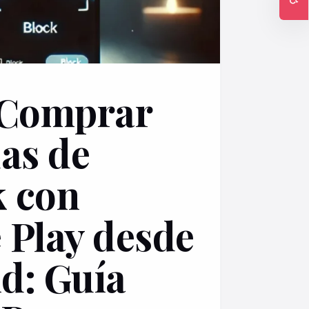
Ac
Comprar
as de
 con
 Play desde
d: Guía