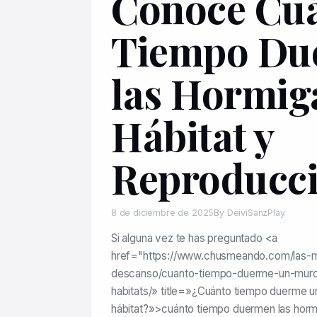
Conoce Cu
Tiempo Du
las Hormiga
Hábitat y
Reproducc
8 de diciembre de 2025
By DeiviSanzPlay
Si alguna vez te has preguntado <a
href="https://www.chusmeando.com/las-m
descanso/cuanto-tiempo-duerme-un-murci
habitats/» title=»¿Cuánto tiempo duerme un
hábitat?»>cuánto tiempo duermen las hormi