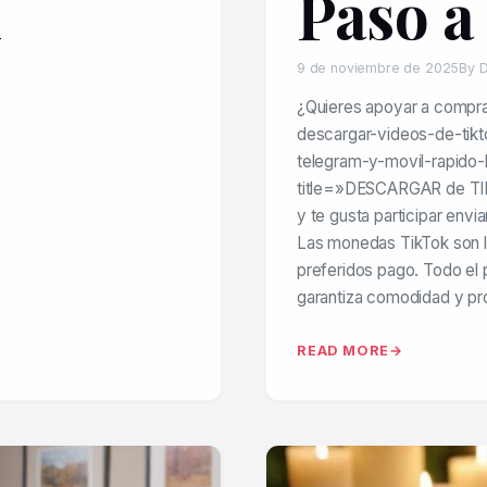
n
Paso a
9 de noviembre de 2025
By D
¿Quieres apoyar a compra
descargar-videos-de-tik
telegram-y-movil-rapido-
title=»DESCARGAR de T
y te gusta participar envi
Las monedas TikTok son la
preferidos pago. Todo el 
garantiza comodidad y pr
READ MORE