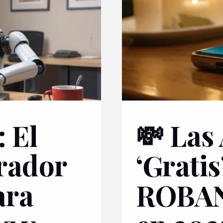
 El
💸 Las
rador
‘Gratis
ara
ROBA