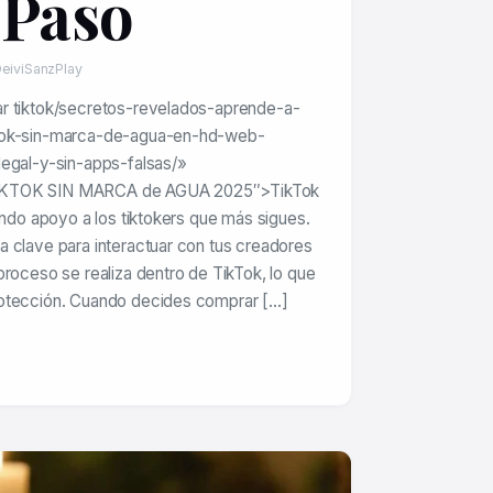
 Paso
eiviSanzPlay
r tiktok/secretos-revelados-aprende-a-
tok-sin-marca-de-agua-en-hd-web-
legal-y-sin-apps-falsas/»
IKTOK SIN MARCA de AGUA 2025″>TikTok
ando apoyo a los tiktokers que más sigues.
 clave para interactuar con tus creadores
proceso se realiza dentro de TikTok, lo que
otección. Cuando decides comprar […]