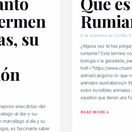
ánto
Que es
ermen
Rumia
s, su
8 de diciembre de 2025
By D
¿Alguna vez te has pregun
rumiante? Este término no
biología o la ganadería, p
ión
href="https://www.chus
animal/canguros-lo-que-n
animales-australianos/» t
estos increíbles animales
aquellos que tienen una f
ejores-anecdotas-del-
READ MORE
elago-al-dia-y-su-
 murciélago al día y su
gas, es fascinante saber