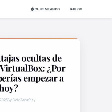
🏠CHUSMEANDO
📝BLOG
tajas ocultas de
 VirtualBox: ¿Por
berías empezar a
 hoy?
 2025
By DeiviSanzPlay