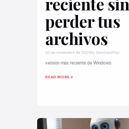
reciente si
perder tus
archivos
30 de noviembre de 2025
By DeiviSanzPlay
versión más reciente de Windows
READ MORE