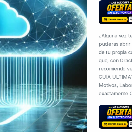
¿Alguna vez te
pudieras abrir 
de tu propia 
que, con Oracl
recomiendo ver
GUÍA ULTIMAT
Motivos, Labo
exactamente O