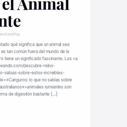
 el Animal
nte
eiviSanzPlay
tado qué significa que un animal sea
 es tan común fuera del mundo de la
ero tiene un significado fascinante. Los <a
meando.com/descubre-reino-
o-sabias-sobre-estos-increibles-
itle=»Canguros: lo que no sabías sobre
 australianos»>animales rumiantes son
orma de digestión bastante […]