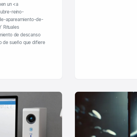
nen un <a
ubre-reino-
-de-apareamiento-de-
 Rituales
miento de descanso
o de sueño que difiere