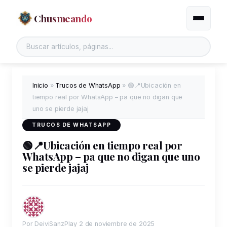
Chusmeando
Alternar
Buscar en el sitio
Inicio
»
Trucos de WhatsApp
»
🟢📍Ubicación en
tiempo real por WhatsApp – pa que no digan que
uno se pierde jajaj
TRUCOS DE WHATSAPP
🟢📍Ubicación en tiempo real por
WhatsApp – pa que no digan que uno
se pierde jajaj
Por DeiviSanzPlay
2 de noviembre de 2025