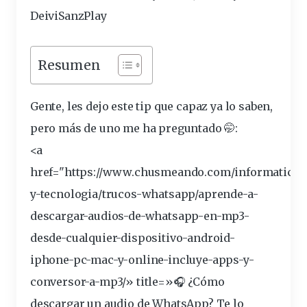
DeiviSanzPlay
Resumen
Gente, les
dejo
este
tip
que
capaz
ya lo saben,
pero más de uno me ha
preguntado
🤭:
<a
href="https://www.chusmeando.com/informatica-
y-tecnologia/trucos-
whatsapp
/aprende-a-
descargar-audios-de-whatsapp-en-mp3-
desde-cualquier-dispositivo-android-
iphone-pc-mac-y-online-incluye-apps-y-
conversor-a-mp3/» title=»🎧 ¿Cómo
descargar un audio de WhatsApp? Te lo