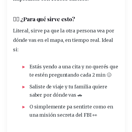
🚶‍♀️ ¿Para qué
sirve
esto?
Literal, sirve pa que la otra persona vea
por
dónde vas en el
mapa
, en tiempo real. Ideal
si:
Estás yendo a una cita y no
querés
que
te estén
preguntando
cada 2
min
🥴
Saliste de viaje y tu familia
quiere
saber por dónde vas 🚗
O simplemente pa sentirte como en
una misión secreta del FBI 👀