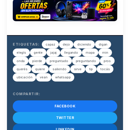
ETIQUETAS:
capaz
dejo
diciendo
digan
elegís
gente
jajaj
llegando
mapa
min
onda
pierde
preguntado
preguntando
pros
querés
quiere
saliendo
sirve
tip
tocás
ubicación
vean
whatsapp
COMPARTIR:
FACEBOOK
TWITTER
LINKEDIN