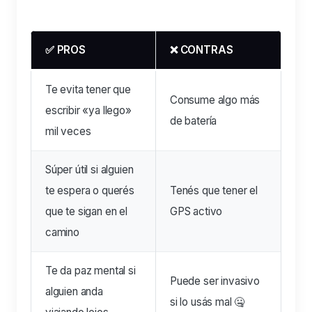
✅ PROS
❌ CONTRAS
Te evita tener que
Consume algo más
escribir «ya llego»
de batería
mil veces
Súper útil si alguien
te espera o querés
Tenés que tener el
que te sigan en el
GPS activo
camino
Te da paz mental si
Puede ser invasivo
alguien anda
si lo usás mal 🤐