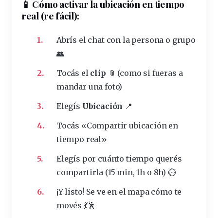
📱 Cómo activar la ubicación en tiempo
real (re fácil):
Abrís el chat con la persona o grupo
👥
Tocás el
clip
📎 (como si fueras a
mandar una foto)
Elegís
Ubicación
📍
Tocás «Compartir ubicación en
tiempo real»
Elegís por cuánto tiempo querés
compartirla (15 min, 1h o 8h) ⏱️
¡Y listo! Se ve en el mapa cómo te
movés 💃🕺