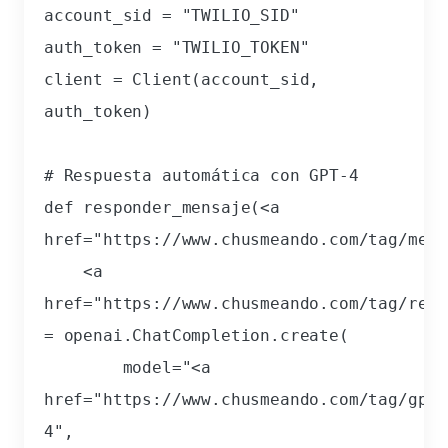
account_sid = "TWILIO_SID"

auth_token = "TWILIO_TOKEN"

client = Client(account_sid, 
auth_token)

# Respuesta automática con GPT-4

def responder_mensaje(<a 
href="https://www.chusmeando.com/tag/
mens
    <a 
href="https://www.chusmeando.com/tag/
resp
= openai.ChatCompletion.create(

        model="<a 
href="https://www.chusmeando.com/tag/
gpt
/
4",
