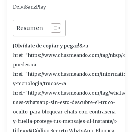
DeiviSanzPlay
Resumen
¡Olvídate de copiar y pegar!
&<a
href="https://www.chusmeando.com/tag/
nbsp
/»>n
puedes <a
href="https://www.chusmeando.com/informatica-
y-tecnologia/trucos-<a
href="https://www.chusmeando.com/tag/
whatsap
uses-whatsapp-sin-esto-descubre-el-truco-
oculto-para-bloquear-
chats
-con-contrasena-
y-huella-protege-tus-
mensajes
-al-instante/»
title=»🔒 Código Secreto WhatsApp: Bloquea