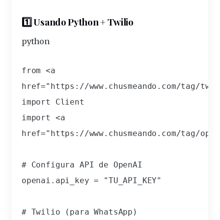
1️⃣ Usando Python + Twilio
python
from <a 
href="https://www.chusmeando.com/tag/
twil
import Client

import <a 
href="https://www.chusmeando.com/tag/
open
# Configura API de OpenAI

openai.api_key = "TU_API_KEY"

# Twilio (para WhatsApp)
