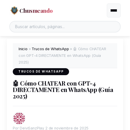
Chusmeando
Alternar
Inicio
»
Trucos de WhatsApp
»
🤖 Cómo CHATEAR
con GPT-4 DIRECTAMENTE en WhatsApp (Guía
2025)
TRUCOS DE WHATSAPP
🤖 Cómo CHATEAR con GPT-4
DIRECTAMENTE en WhatsApp (Guía
2025)
Por DeiviSanzPlay
2 de noviembre de 2025