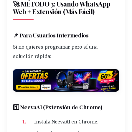
🚀 MÉTODO 3: Usando WhatsApp
Web + Extensión (Más Fácil)
📌 Para Usuarios Intermedios
Si no quieres programar pero sí una
solución rápida:
1️⃣ NeevaAI (Extensión de Chrome)
Instala
NeevaAI
en Chrome.