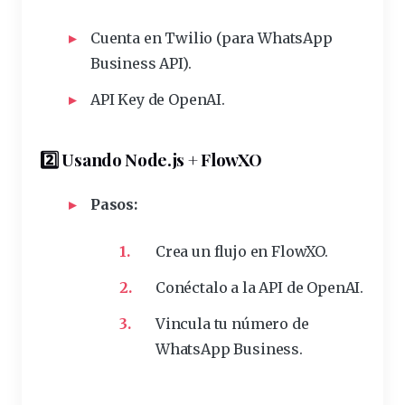
Cuenta en
Twilio
(para WhatsApp
Business API).
API Key de
OpenAI
.
2️⃣ Usando Node.js + FlowXO
Pasos:
Crea un flujo en
FlowXO
.
Conéctalo a la API de OpenAI.
Vincula tu número de
WhatsApp Business.