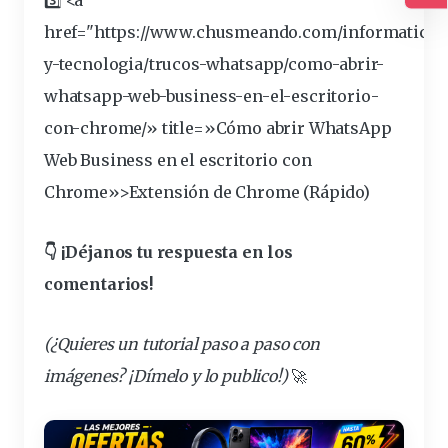
Ac
href="https://www.chusmeando.com/informatica-
y-tecnologia/trucos-whatsapp/como-abrir-
whatsapp-web-business-en-el-escritorio-
con-
chrome
/» title=»Cómo abrir WhatsApp
Web Business en el escritorio con
Chrome»>Extensión de Chrome (Rápido)
👇 ¡Déjanos tu respuesta en los
comentarios!
(¿Quieres un tutorial
paso a paso con
imágenes
? ¡Dímelo y lo publico!)
🚀