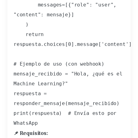
        messages=[{"role": "user", 
"content": mensaje}]

    )

    return 
respuesta.choices[0].message['content']

# Ejemplo de uso (con webhook)

mensaje_recibido = "Hola, ¿qué es el 
Machine Learning?"

respuesta = 
responder_mensaje(mensaje_recibido)

print(respuesta)  # Envía esto por 
WhatsApp
📌 Requisitos: