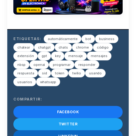
ETIQUETAS:
automáticamente
bot
business
chatear
chatgpt
chats
chrome
código
extensión
gpt
key
mensaje
mensajes
nbsp
openai
programar
responder
respuesta
sid
token
twilio
usando
usuarios
whatsapp
COMPARTIR:
FACEBOOK
TWITTER