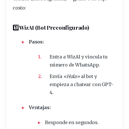
costo:
1️⃣ WizAI (Bot Preconfigurado)
Pasos:
Entra a
WizAI
y vincula tu
número de WhatsApp.
Envía
«Hola»
al
bot
y
empieza a
chatear
con GPT-
4.
Ventajas:
Responde en segundos.