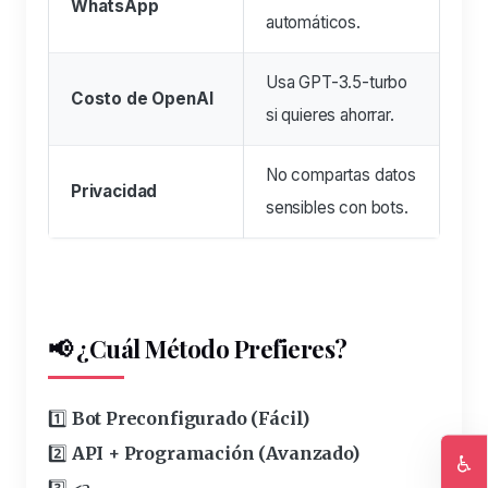
WhatsApp
automáticos.
Usa GPT-3.5-turbo
Costo de OpenAI
si quieres ahorrar.
No compartas datos
Privacidad
sensibles con bots.
📢 ¿Cuál Método Prefieres?
1️⃣
Bot Preconfigurado (Fácil)
2️⃣
API + Programación (Avanzado)
♿
3️⃣ <a