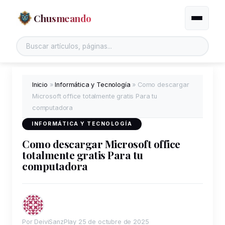
Chusmeando
Alternar
Inicio
»
Informática y Tecnología
»
Como descargar
Microsoft office totalmente gratis Para tu
computadora
INFORMÁTICA Y TECNOLOGÍA
Como descargar Microsoft office
totalmente gratis Para tu
computadora
Por DeiviSanzPlay
25 de octubre de 2025