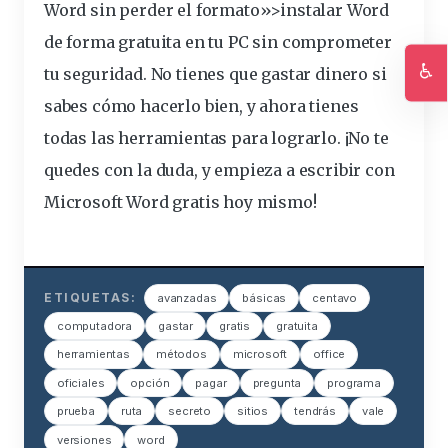
Word sin perder el formato»>instalar Word
de forma gratuita en tu PC sin comprometer
♿
tu seguridad. No tienes que gastar dinero si
Ac
sabes cómo hacerlo bien, y ahora tienes
todas las herramientas para lograrlo. ¡No te
quedes con la duda, y empieza a escribir con
Microsoft Word gratis
hoy mismo!
ETIQUETAS:
avanzadas
básicas
centavo
computadora
gastar
gratis
gratuita
herramientas
métodos
microsoft
office
oficiales
opción
pagar
pregunta
programa
prueba
ruta
secreto
sitios
tendrás
vale
versiones
word