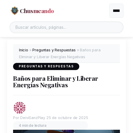
Chusmeando
Alternar
Buscar en el sitio
Inicio
»
Preguntas y Respuestas
»
Baños para
Eliminar y Liberar Energías Negativas
PREGUNTAS Y RESPUESTAS
Baños para Eliminar y Liberar
Energías Negativas
Por DeiviSanzPlay
25 de octubre de 2025
4 min de lectura