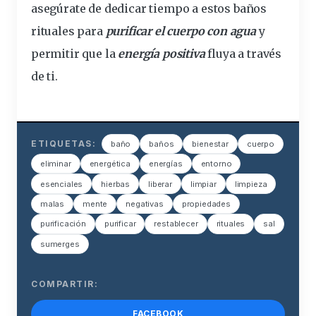
asegúrate de dedicar tiempo a estos baños
rituales para
purificar el cuerpo con agua
y
permitir que la
energía positiva
fluya a través
de ti.
ETIQUETAS:
baño
baños
bienestar
cuerpo
eliminar
energética
energías
entorno
esenciales
hierbas
liberar
limpiar
limpieza
malas
mente
negativas
propiedades
purificación
purificar
restablecer
rituales
sal
sumerges
COMPARTIR:
FACEBOOK