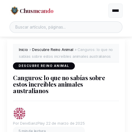
Chusmeando
Alternar
Buscar en el sitio
Inicio
»
Descubre Reino Animal
»
Canguros: lo que no
sabías sobre estos increíbles animales australianos
DESCUBRE REINO ANIMAL
Canguros: lo que no sabías sobre
estos increíbles animales
australianos
Por DeiviSanzPlay
22 de marzo de 2025
5 min de lectura