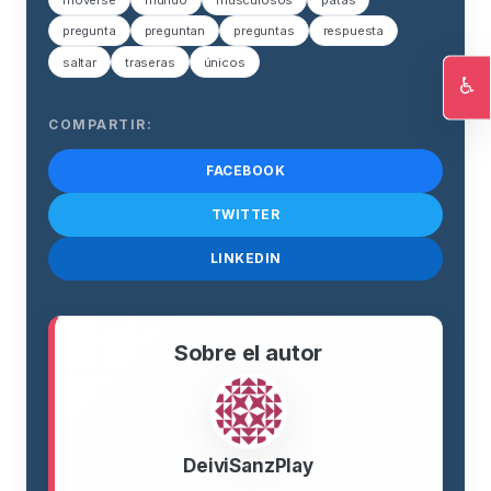
pregunta
preguntan
preguntas
respuesta
saltar
traseras
únicos
♿
Ac
COMPARTIR:
FACEBOOK
TWITTER
LINKEDIN
Sobre el autor
DeiviSanzPlay