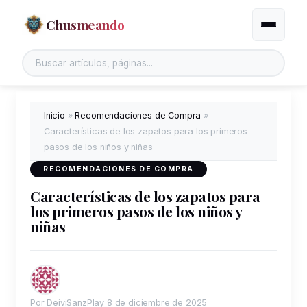
Chusmeando
Alternar
Inicio
»
Recomendaciones de Compra
»
Características de los zapatos para los primeros
pasos de los niños y niñas
RECOMENDACIONES DE COMPRA
Características de los zapatos para
los primeros pasos de los niños y
niñas
Por DeiviSanzPlay
8 de diciembre de 2025