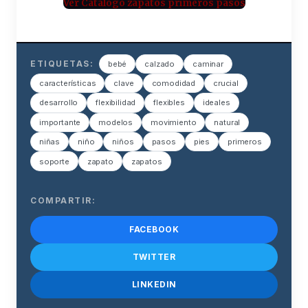
Ver Catálogo zapatos primeros pasos
ETIQUETAS:
bebé
calzado
caminar
características
clave
comodidad
crucial
desarrollo
flexibilidad
flexibles
ideales
importante
modelos
movimiento
natural
niñas
niño
niños
pasos
pies
primeros
soporte
zapato
zapatos
COMPARTIR:
FACEBOOK
TWITTER
LINKEDIN