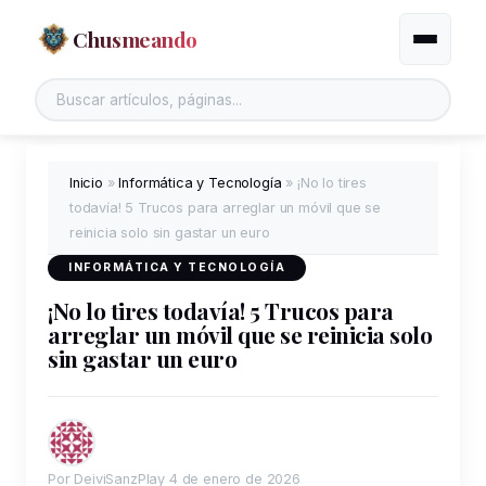
Chusmeando
Alternar
Buscar en el sitio
Inicio
»
Informática y Tecnología
»
¡No lo tires
todavía! 5 Trucos para arreglar un móvil que se
reinicia solo sin gastar un euro
INFORMÁTICA Y TECNOLOGÍA
¡No lo tires todavía! 5 Trucos para
arreglar un móvil que se reinicia solo
sin gastar un euro
Por DeiviSanzPlay
4 de enero de 2026