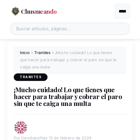
Chusmeando
Alternar
Inicio
»
Tramites
»
¡Mucho cuidado! Lo que tienes
que hacer para trabajar y cobrar el paro sin que te
caiga una multa
TRAMITES
¡Mucho cuidado! Lo que tienes que
hacer para trabajar y cobrar el paro
sin que te caiga una multa
Por DeiviSanzPlay
15 de febrero de 2026