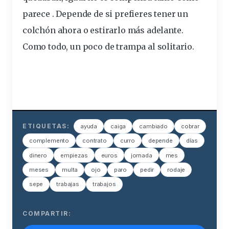
parece . Depende de si prefieres tener un
colchón ahora o estirarlo más adelante.
Como todo, un poco de trampa al solitario.
ETIQUETAS:
ayuda
caiga
cambiado
cobrar
complemento
contrato
curro
depende
días
dinero
empiezas
euros
jornada
mes
meses
multa
ojo
paro
pedir
rodaje
sepe
trabajas
trabajos
COMPARTIR: