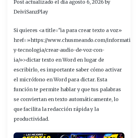
Post actualizado el día agosto 6, 2026 by
DeiviSanzPlay
Si quieres <a title="ia para crear
texto
a voz»
href=»https://www.chusmeando.com/informatica
y-tecnologia/crear-audio-de-voz-con-
ia/»>
dictar
texto en Word en lugar de
escribirlo
, es
importante
saber
cómo activar
el
micrófono
en Word para dictar. Esta
función
te permite hablar y que tus palabras
se
conviertan
en texto
automáticamente
, lo
que
facilita
la
redacción
rápida
y la
productividad
.