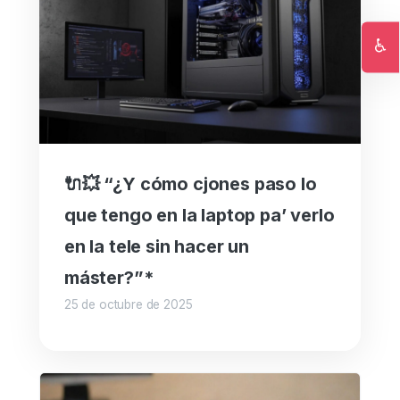
♿
Ac
🔌💥 “¿Y cómo cjones paso lo
que tengo en la laptop pa’ verlo
en la tele sin hacer un
máster?”*
25 de octubre de 2025