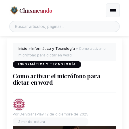
Chusmeando
Alternar
Inicio
»
Informática y Tecnología
»
Como activar el
micrófono para dictar en word
INFORMÁTICA Y TECNOLOGÍA
Como activar el micrófono para
dictar en word
Por DeiviSanzPlay
12 de diciembre de 2025
2 min de lectura