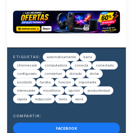
ETIQUETAS:
automáticamente
barra
chromecast
computadora
conecta
conectado
configurado
conviertan
dictado
dictar
escribirlo
facilita
función
importante
interesante
micrófono
opción
productividad
rápida
redacción
texto
word
COMPARTIR:
FACEBOOK