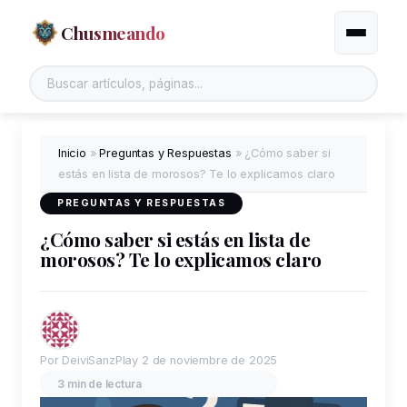
Chusmeando
Alternar
Inicio
»
Preguntas y Respuestas
»
¿Cómo saber si
estás en lista de morosos? Te lo explicamos claro
PREGUNTAS Y RESPUESTAS
¿Cómo saber si estás en lista de
morosos? Te lo explicamos claro
Por DeiviSanzPlay
2 de noviembre de 2025
3 min de lectura