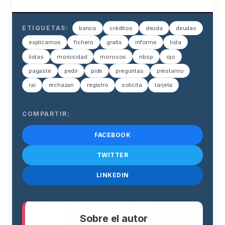
ETIQUETAS:
banco
créditos
deuda
deudas
explicamos
fichero
gratis
informe
lista
listas
morosidad
morosos
nbsp
ojo
pagaste
pedir
pide
preguntas
préstamo
rai
rechazan
registro
solicita
tarjeta
COMPARTIR:
FACEBOOK
TWITTER
LINKEDIN
Sobre el autor