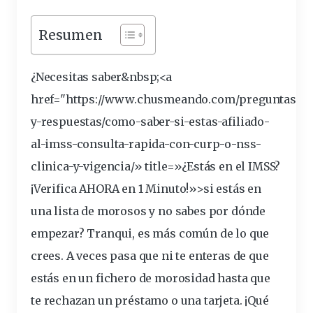
Resumen
¿Necesitas saber&
nbsp
;<a
href="https://www.chusmeando.com/
preguntas
-
y-respuestas/como-saber-si-estas-afiliado-
al-imss-consulta-rapida-con-curp-o-nss-
clinica-y-vigencia/» title=»¿Estás en el IMSS?
¡Verifica AHORA en 1 Minuto!»>si estás en
una
lista
de
morosos
y no sabes por dónde
empezar? Tranqui, es más común de lo que
crees. A veces pasa que ni te enteras de que
estás en un
fichero
de
morosidad
hasta que
te
rechazan
un
préstamo
o una
tarjeta
. ¡Qué