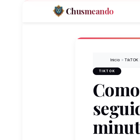
Chusmeando
Inicio
»
TikTOK
TIKTOK
Como 
seguid
minut