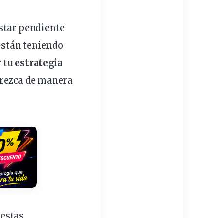
estar pendiente
 están teniendo
r tu
estrategia
 crezca de manera
 estas