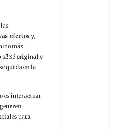
 las
vas
,
efectos
y,
enido más
o sí! Sé
original
y
 se queda en la
o es interactuar
 generen
ciales para