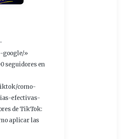
-
-google/»
00
seguidores
en
tiktok/como-
ias
-efectivas-
res de TikTok:
ómo
aplicar
las