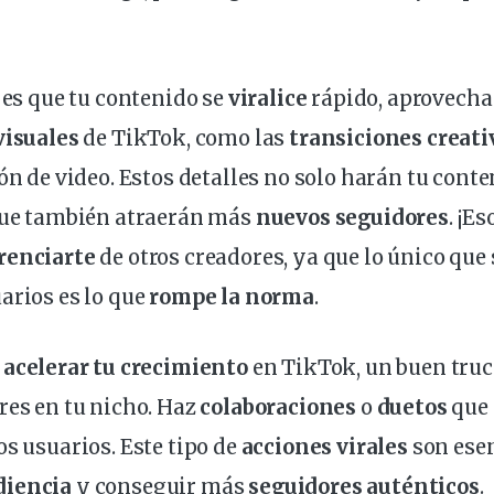
s es que tu contenido se
viralice
rápido, aprovecha
visuales
de TikTok, como las
transiciones creati
ón de video
. Estos detalles no solo harán tu cont
 que también atraerán más
nuevos seguidores
. ¡Es
renciarte
de otros
creadores
, ya que lo único que
arios
es lo que
rompe la norma
.
a
acelerar tu crecimiento
en TikTok, un buen truc
res en tu nicho. Haz
colaboraciones
o
duetos
que
os usuarios. Este tipo de
acciones virales
son esen
diencia
y conseguir más
seguidores auténticos
.