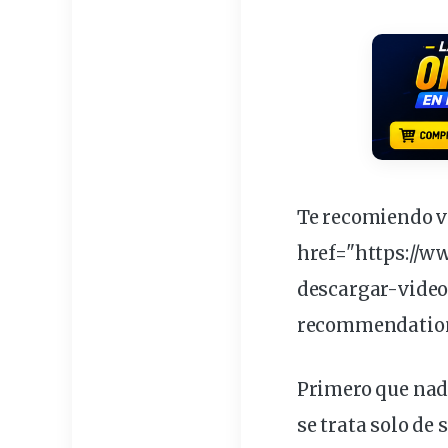
Te recomiendo v
href="https://
descargar-
video
recommendation
Primero que nad
se trata solo de
s