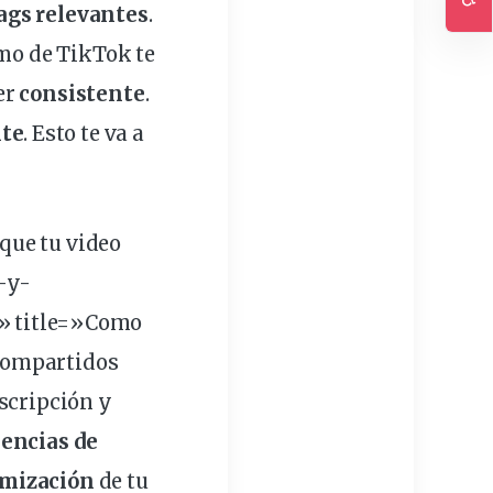
ags
relevantes
.
Ac
tmo
de TikTok te
er
consistente
.
nte
. Esto te va a
que tu video
-y-
» title=»Como
ompartidos
scripción y
encias de
imización
de tu