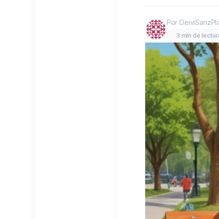
Por DeiviSanzPl
3 min de lectur