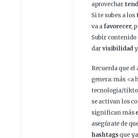
aprovechar
tend
Si te subes a los
va a
favorecer
, 
Subir contenido 
dar
visibilidad
y
Recuerda que el
genera: más <a
tecnologia/tikt
se activan los 
significan más
asegúrate de qu
hashtags
que ya