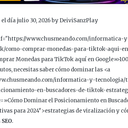
 el día julio 30, 2026 by
DeiviSanzPlay
ref="https://www.chusmeando.com/informatica-y
ok
/como-comprar-monedas-para-tiktok-aqui-en
mprar Monedas para TikTok aquí en Google»>10
utos
, necesitas saber cómo
dominar
las <a
www.chusmeando.com/informatica-y-tecnologia/
icionamiento-en-buscadores-de-tiktok-
estrateg
le=»Cómo Dominar el Posicionamiento en Buscado
tivas para 2024″>estrategias de
viralización
y c
s
SEO
.