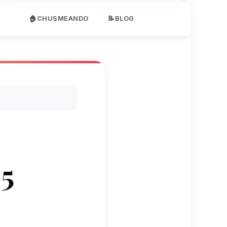
🏠CHUSMEANDO
📝BLOG
 5