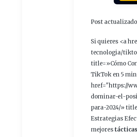
Post actualizado
Si quieres <a h
tecnologia/
tikt
title=»Cómo Co
TikTok en 5
min
href="https://
dominar-el-pos
para-2024/» tit
Estrategias Efec
mejores
táctica