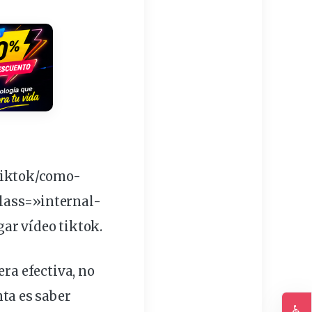
tiktok/como-
class=»internal-
r vídeo tiktok.
ra efectiva, no
ta es saber
♿