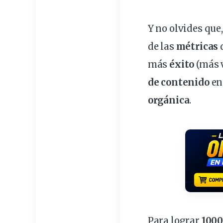
Y no olvides que
de las
métricas
d
más
éxito
(más v
de contenido
en
orgánica
.
Para lograr
1000