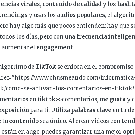
encias
virales
,
contenido de calidad
y los
hasht
trendings
y usas los
audios populares
, el
algori
pero hay algo más que pocos entienden: hay que s
todos los días, pero con una
frecuencia intelige
 aumentar el
engagement
.
algoritmo de TikTok
se enfoca en el
compromiso
 href="https://www.chusmeando.com/informatica
ok/como-se-activan-los-
comentarios
-en-tiktok/
comentarios en tiktok»>comentarios,
me gusta
y
c
exposición
para ti. Utiliza
palabras
clave
en tu de
e tu
contenido
sea
único
. Al crear
videos
con
tend
 están en auge, puedes garantizar una mejor
opt