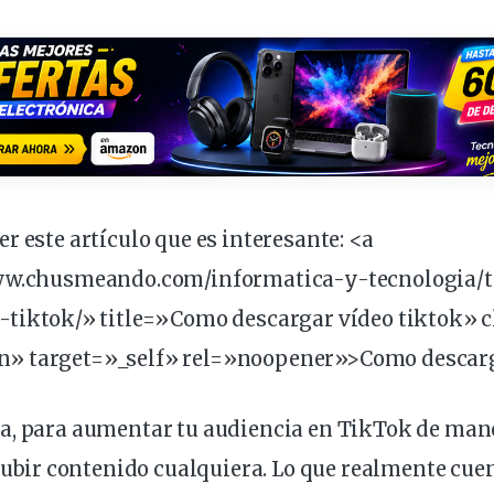
er este
artículo
que es
interesante
: <a
www.chusmeando.com/informatica-y-tecnologia/
-tiktok/» title=»Como descargar vídeo tiktok» 
» target=»_self» rel=»noopener»>Como descarga
a, para
aumentar
tu
audiencia
en TikTok de mane
ubir
contenido cualquiera. Lo que realmente cuen