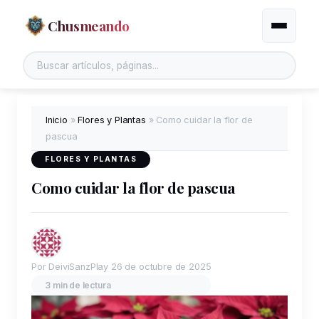
Chusmeando
Alternar
Buscar en el sitio
Inicio
»
Flores y Plantas
»
Como cuidar la flor de
pascua
FLORES Y PLANTAS
Como cuidar la flor de pascua
Por DeiviSanzPlay
26 de octubre de 2025
3 min de lectura