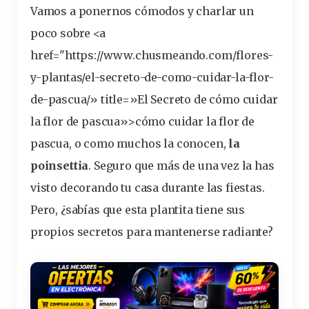
Vamos a
ponernos
cómodos
y
charlar
un
poco sobre <a
href="https://www.chusmeando.com/flores-
y-
plantas
/el-secreto-de-como-
cuidar
-la-flor-
de-
pascua
/» title=»El Secreto de cómo cuidar
la flor de pascua»>cómo cuidar la flor de
pascua, o como muchos la
conocen
,
la
poinsettia
. Seguro que más de una vez la has
visto
decorando
tu
casa
durante las
fiestas
.
Pero, ¿sabías que esta
plantita
tiene sus
propios
secretos
para
mantenerse
radiante
?