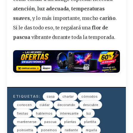
atención
,
luz adecuada
,
temperaturas
suaves
, y lo más importante, mucho
cariño
.
Si le das todo eso, te regalará una
flor de
pascua
vibrante durante toda la temporada.
ETIQUETAS:
casa
charlar
cómodos
conocen
cuidar
decorando
descubre
fiestas
hablemos
interesante
luz
mantenerse
pascua
plantas
plantita
poinsettia
ponernos
radiante
regarla