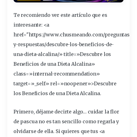
Te recomiendo ver este
artículo
que es
interesante
: <a
href="https://www.chusmeando.com/preguntas-
y-respuestas/
descubre
-los-beneficios-de-
una-dieta-alcalina/» title=»Descubre los
Beneficios de una Dieta Alcalina»
class=»internal-recommendation»
target=»_self» rel=»noopener»>Descubre
los Beneficios de una Dieta Alcalina.
Primero, déjame decirte algo… cuidar
la flor
de pascua
no es tan sencillo como
regarla
y
olvidarse de ella. Si quieres que tus <a