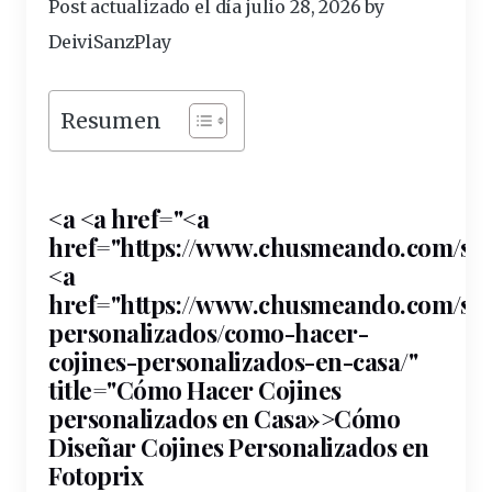
Post actualizado el día julio 28, 2026 by
DeiviSanzPlay
Resumen
<a <a href="<a
href="https://
www
.chusmeando.com/sec
<a
href="https://www.chusmeando.
com
/se
personalizados
/como-hacer-
cojines-personalizados-en-
casa
/"
title
="Cómo Hacer Cojines
personalizados
en Casa»>Cómo
Diseñar Cojines Personalizados en
Fotoprix