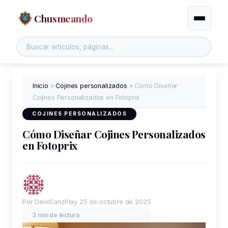
Chusmeando
Alternar
Inicio
»
Cojines personalizados
»
Cómo Diseñar
Cojines Personalizados en Fotoprix
COJINES PERSONALIZADOS
Cómo Diseñar Cojines Personalizados
en Fotoprix
Por DeiviSanzPlay
25 de octubre de 2025
3 min de lectura