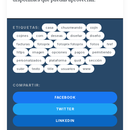
ETIQUETAS:
casa
chusmeando
cojín
cojines
com
deseas
diseñar
diseño
facturas
fotoprix
fotoprix fotoprix
fotos
href
https
imagen
opciones
pagos
permitiendo
personalizados
plataforma
quot
sección
subir
texto
title
usuarios
www
COMPARTIR:
FACEBOOK
TWITTER
LINKEDIN