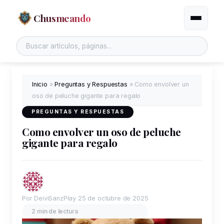
Chusmeando
Alternar
Buscar en el sitio
Inicio
»
Preguntas y Respuestas
»
Como envolver un
oso de peluche gigante para regalo
PREGUNTAS Y RESPUESTAS
Como envolver un oso de peluche
gigante para regalo
Por DeiviSanzPlay
25 de octubre de 2025
2 min de lectura