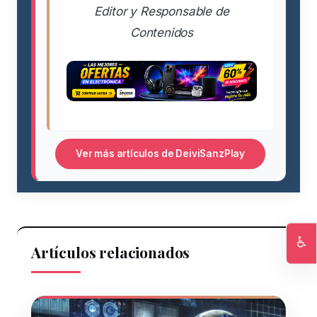
Editor y Responsable de
Contenidos
Ver más artículos de DeiviSanzPlay
♿
Artículos relacionados
Ac