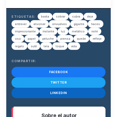
ETIQUETAS:
basta
cobrar
cubra
deje
entrever
envolver
envuelves
gigante
haces
impresionante
instante
luz
metálico
noté
oso
papel
peluche
piensa
quede
refleje
regalo
sutil
tela
toque
vida
COMPARTIR:
FACEBOOK
TWITTER
LINKEDIN
Sobre el autor