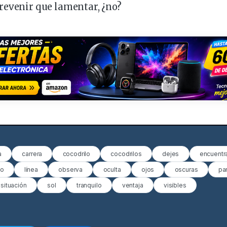
revenir que lamentar, ¿no?
a
carrera
cocodrilo
cocodrilos
dejes
encuentr
to
línea
observa
oculta
ojos
oscuras
pa
situación
sol
tranquilo
ventaja
visibles