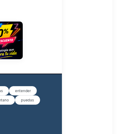
as
entender
ntano
puedas