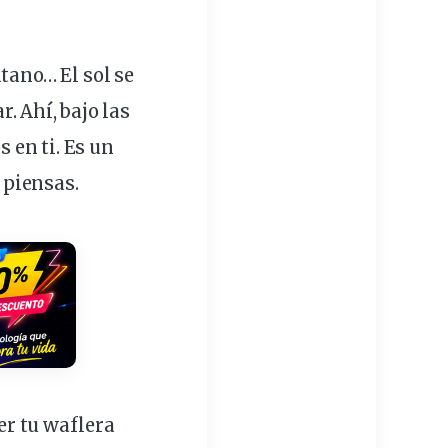
tano
… El
sol
se
. Ahí, bajo las
os en ti. Es un
e piensas.
r tu waflera