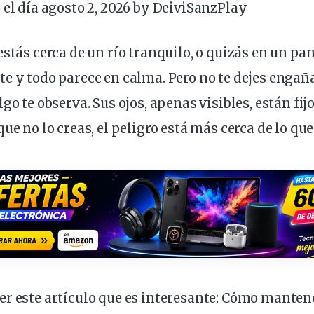
 el día agosto 2, 2026 by
DeiviSanzPlay
estás cerca de un
río
tranquilo
, o quizás en un
pan
e y todo parece en
calma
. Pero no te
dejes
engañar
algo te
observa
. Sus
ojos
, apenas
visibles
, están fij
que no lo creas, el peligro está más cerca de lo qu
r este artículo que es interesante:
Cómo mantene