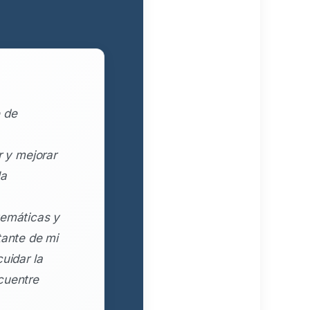
 de
r y mejorar
la
temáticas y
tante de mi
uidar la
cuentre