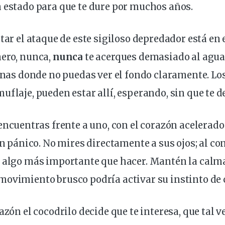
n estado para que te dure por muchos años
.
tar el ataque de este sigiloso
depredador
está en
mero, nunca,
nunca
te acerques demasiado al agua,
zonas donde no
puedas
ver el fondo claramente. Lo
uflaje, pueden estar allí, esperando, sin que te d
encuentras
frente a uno, con el corazón acelerado 
 en pánico. No mires
directamente
a sus ojos; al co
s algo más
importante
que hacer. Mantén la calma
movimiento
brusco podría activar su
instinto
de 
azón el cocodrilo decide que te interesa, que tal 