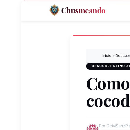
Chusmeando
Inicio
»
Descubr
DESCUBRE REINO A
Como 
cocod
Por DeiviSanzPl