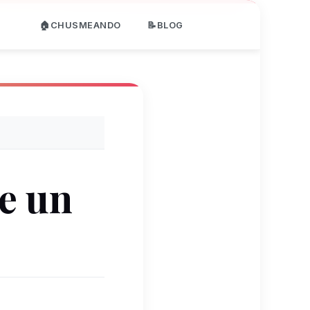
🏠CHUSMEANDO
📝BLOG
e un