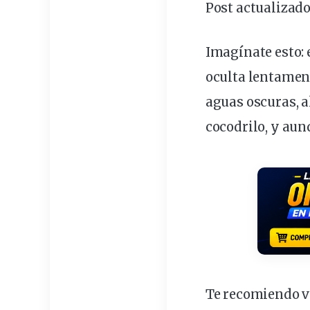
Post actualizado
Imagínate esto: 
oculta
lentament
aguas
oscuras
, 
cocodrilo
, y aun
Te recomiendo ve