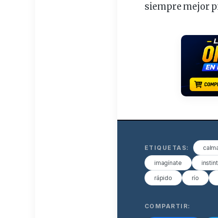
siempre mejor p
ETIQUETAS:
calm
imagínate
instin
rápido
río
COMPARTIR: