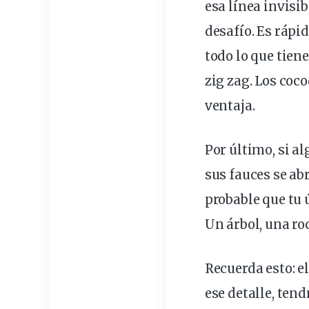
esa
línea
invisib
desafío. Es
rápi
todo lo que tien
zig zag. Los coc
ventaja
.
Por último, si a
sus fauces se ab
probable que tu 
Un árbol, una roc
Recuerda esto: e
ese detalle, ten