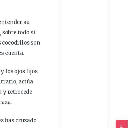
entender
su
 sobre todo si
s
cocodrilos
son
es cuenta.
y los ojos fijos
ntrario, actúa
 y retrocede
caza.
vez has cruzado
♿