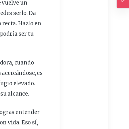
 vuelve un
Ac
des serlo. Da
 recta. Hazlo en
podría ser tu
dora, cuando
s acercándose, es
fugio elevado.
 su alcance.
 logras entender
on vida. Eso sí,