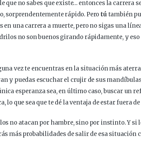
le que no sabes que existe… entonces la
carrera
se
do
, sorprendentemente rápido. Pero
tú
también pue
es en una carrera a muerte, pero no sigas una línea
odrilos no son buenos girando rápidamente, y eso 
lguna vez te encuentras en la
situación
más aterra
ran y puedas escuchar el crujir de sus mandíbula
única esperanza sea, en último caso, buscar un re
a, lo que sea que te dé la ventaja de estar fuera de
llos no atacan por hambre, sino por instinto. Y si
drás más
probabilidades
de salir de esa situación c