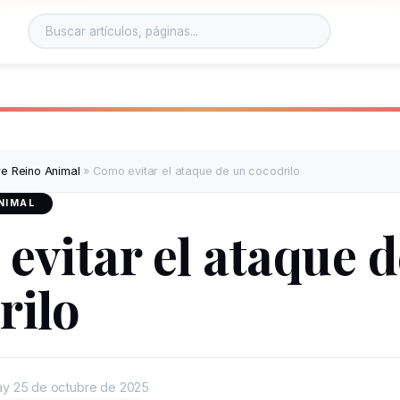
e Reino Animal
»
Como evitar el ataque de un cocodrilo
NIMAL
evitar el ataque d
rilo
ay
25 de octubre de 2025