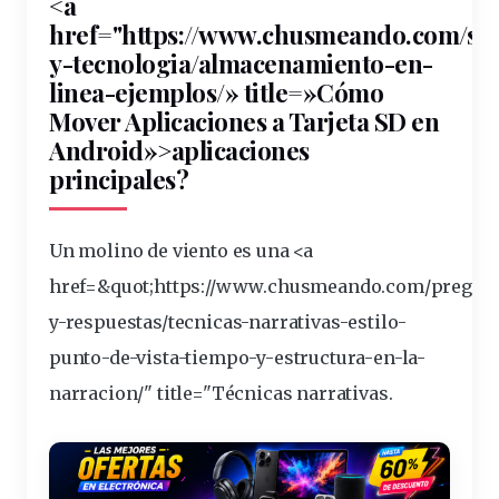
<a
href="https://www.chusmeando.
com
/se
y-tecnologia/almacenamiento-en-
linea-ejemplos/» title=»Cómo
Mover Aplicaciones a Tarjeta SD en
Android»>aplicaciones
principales?
Un molino de viento es una <a
href=&
quot
;https://www.chusmeando.com/pregunt
y-respuestas/tecnicas-narrativas-estilo-
punto-de-vista-tiempo-y-
estructura
-en-la-
narracion/" title="Técnicas narrativas.