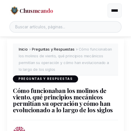
Chusmeando
Alternar
Inicio
»
Preguntas y Respuestas
»
Cómo funcionaban
los molinos de viento, qué principios mecánicos
permitían su operación y cómo han evolucionado a
lo largo de los siglos
PREGUNTAS Y RESPUESTAS
Cómo funcionaban los molinos de
viento, qué principios mecánicos
permitían su operación y cómo han
evolucionado a lo largo de los siglos