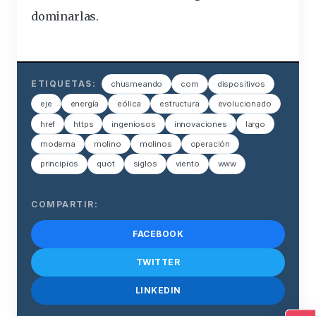
dominarlas.
ETIQUETAS:
chusmeando
com
dispositivos
eje
energía
eólica
estructura
evolucionado
href
https
ingeniosos
innovaciones
largo
moderna
molino
molinos
operación
principios
quot
siglos
viento
www
COMPARTIR:
FACEBOOK
TWITTER
LINKEDIN