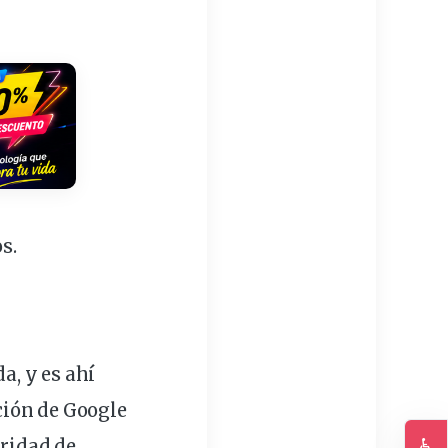
s.
a, y es ahí
ción
de Google
♿
uridad de