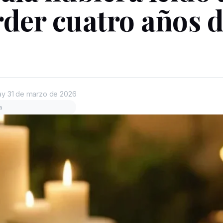
rder cuatro años 
ay
31 de marzo de 2026
a