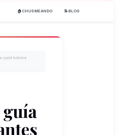
🏠CHUSMEANDO
📝BLOG
e ojalá hubiera
 guía
antes