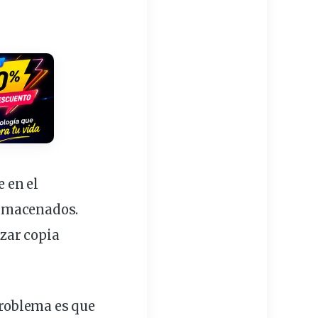
 en el
almacenados.
izar copia
problema es que