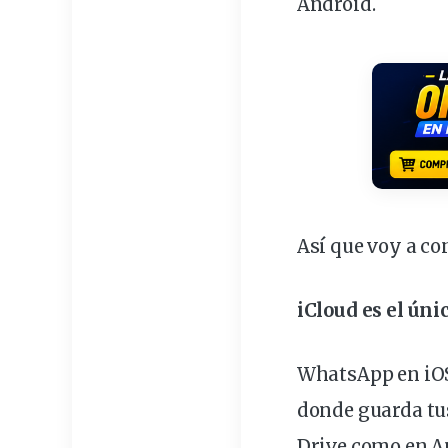
Android.
Así que voy a co
iCloud es el ún
WhatsApp en iOS
donde guarda tu
Drive como en An