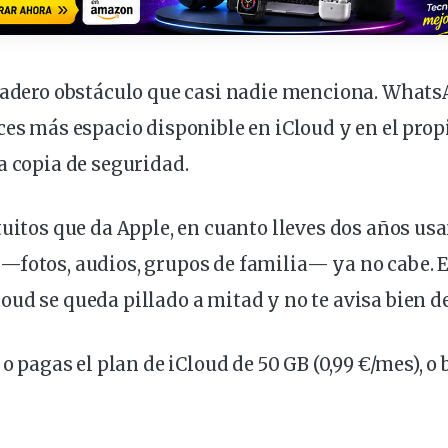
dadero obstáculo que casi nadie menciona. Whats
eces más
espacio
disponible en iCloud y en el prop
a copia de seguridad.
tuitos que da Apple, en cuanto lleves dos años 
—fotos, audios, grupos de familia— ya no cabe. 
ud se queda pillado a mitad y no te avisa bien de
 o pagas el plan de iCloud de 50 GB (0,99 €/
mes
), o