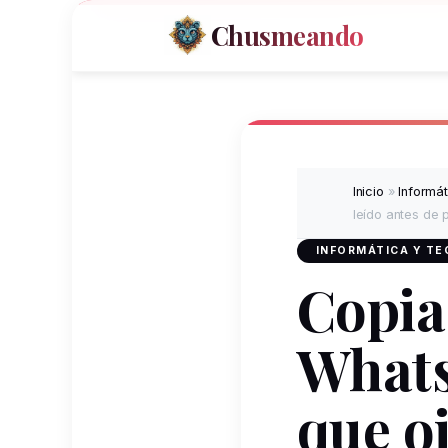
Chusmeando
Inicio
»
Informá
leído antes de 
INFORMÁTICA Y T
Copia
Whats
que oj