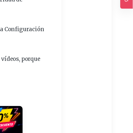
Ac
 a Configuración
r vídeos, porque