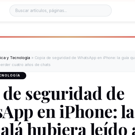
tica y Tecnología
»
Copia de seguridad de WhatsApp en iPhone: la guía qu
perder cuatro años de chats
ECNOLOGÍA
 de seguridad de
App en iPhone: la
alá hubiera leído 