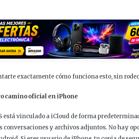
ntarte exactamente cómo funciona esto, sin rodeo
ico camino
oficial
en iPhone
 está vinculado a iCloud de forma predeterminad
s conversaciones y archivos adjuntos. No hay
op
droid. Si eres usuario de iPhone, tu copia de seg