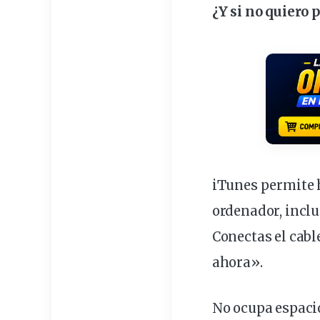
¿Y si no quiero
p
iTunes permite 
ordenador
, incl
Conectas el
cabl
ahora».
No ocupa espacio