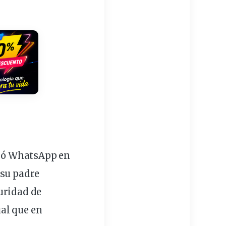
brió WhatsApp en
 su padre
uridad
de
al que en