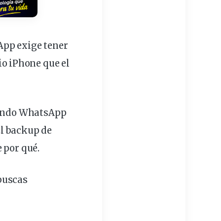
App exige tener
io iPhone que el
usando WhatsApp
El backup de
 por qué.
 buscas