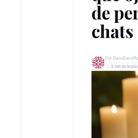
de pe
chats
Por DeiviSanzPl
3 min de lectur