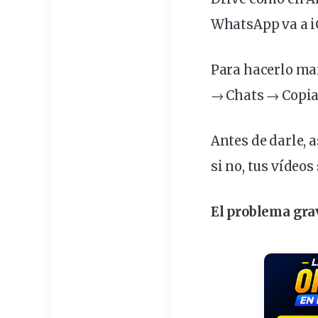
WhatsApp va a iC
Para hacerlo ma
→ Chats → Copia 
Antes de darle, 
si no, tus vídeos
El
problema
grav