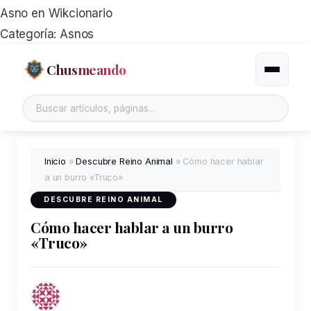
Asno en Wikcionario
Categoría: Asnos
Chusmeando
Alternar
Buscar en el sitio
Inicio
»
Descubre Reino Animal
»
Cómo hacer hablar
a un burro «Truco»
DESCUBRE REINO ANIMAL
Cómo hacer hablar a un burro
«Truco»