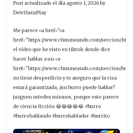
Post actualizado el día agosto 1, 2026 by
DeiviSanzPlay
Me parece <a href="<a
href="https://
www
.chusmeando.com/seccion/http
el vídeo que he visto en
tiktok
donde dice
hacer hablar a un <a
href="https://www.chusmeando.
com
/seccion/burr
no tiene
desperdicio
y te aseguro que la
risa
estará
garantizada
, ¿un burro puede hablar?
juzguen
ustedes mismos, porque esto parece
de
ciencia
ficción
😂😂😂😂😂 #burro
#
burrohablando
#
burrohablador
#burrito