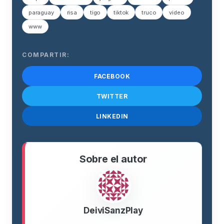
paraguay
risa
tigo
tiktok
truco
video
www
COMPARTIR:
FACEBOOK
TWITTER
LINKEDIN
Sobre el autor
DeiviSanzPlay