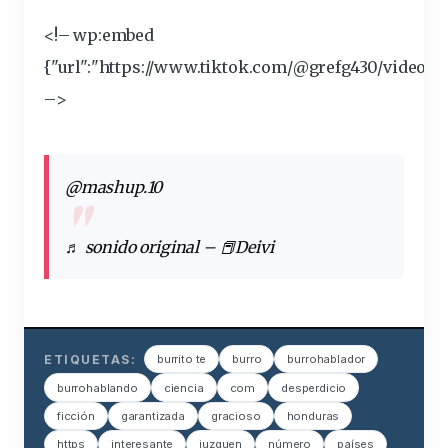
<!– wp:embed
{"url":"https://www.tiktok.com/@grefg430/
video
/7
–>
@mashup.10
♬ sonido original – 📕Deivi
ETIQUETAS:
burrito te
burro
burrohablador
burrohablando
ciencia
com
desperdicio
ficción
garantizada
gracioso
honduras
https
interesante
juzguen
número
países