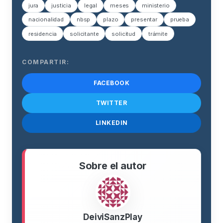
jura
justicia
legal
meses
ministerio
nacionalidad
nbsp
plazo
presentar
prueba
residencia
solicitante
solicitud
trámite
COMPARTIR:
FACEBOOK
TWITTER
LINKEDIN
Sobre el autor
DeiviSanzPlay