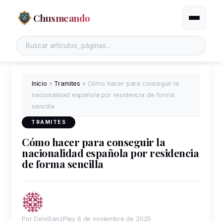
Chusmeando
Alternar
Inicio
»
Tramites
»
Cómo hacer para conseguir la
nacionalidad española por residencia de forma
sencilla
TRAMITES
Cómo hacer para conseguir la
nacionalidad española por residencia
de forma sencilla
Por DeiviSanzPlay
6 de noviembre de 2025