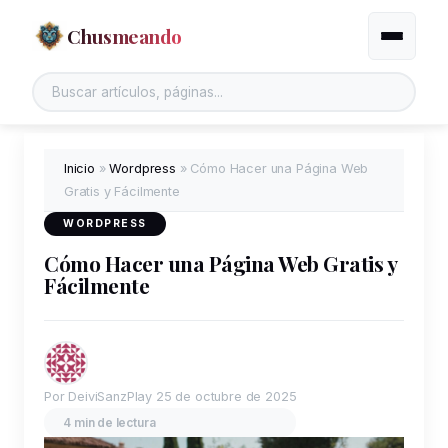
Chusmeando
Alternar
Inicio
»
Wordpress
»
Cómo Hacer una Página Web
Gratis y Fácilmente
WORDPRESS
Cómo Hacer una Página Web Gratis y
Fácilmente
Por DeiviSanzPlay
25 de octubre de 2025
4 min de lectura