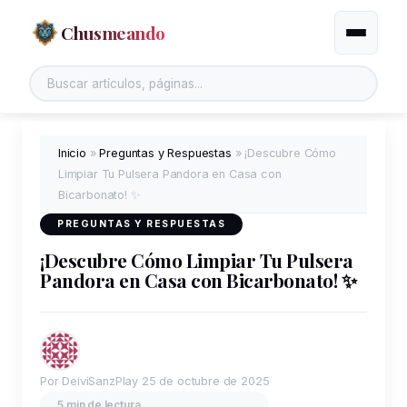
Chusmeando
Alternar
Inicio
»
Preguntas y Respuestas
»
¡Descubre Cómo
Limpiar Tu Pulsera Pandora en Casa con
Bicarbonato! ✨
PREGUNTAS Y RESPUESTAS
¡Descubre Cómo Limpiar Tu Pulsera
Pandora en Casa con Bicarbonato! ✨
Por DeiviSanzPlay
25 de octubre de 2025
5 min de lectura