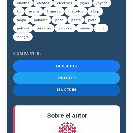
charms
dientes
efectivos
joyas
joyería
kit
limpiar
limpieza
métodos
nbsp
negra
pandora
paño
pasta
plata
pulsera
pulseras
seguros
suave
tibia
vinagre
COMPARTIR:
FACEBOOK
TWITTER
LINKEDIN
Sobre el autor