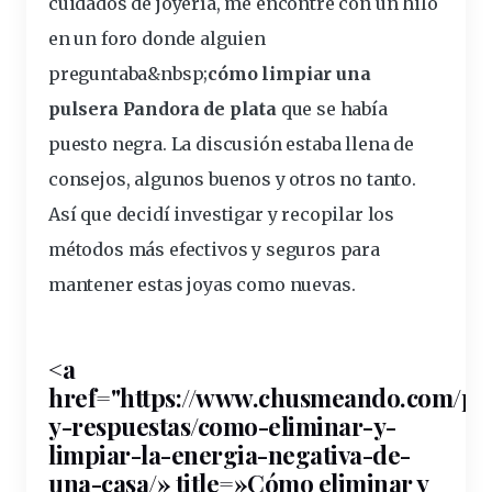
cuidados de
joyería
, me encontré con un hilo
en un foro donde alguien
preguntaba&
nbsp
;
cómo limpiar una
pulsera Pandora de plata
que se había
puesto negra. La discusión estaba llena de
consejos, algunos buenos y otros no tanto.
Así que decidí investigar y recopilar los
métodos
más
efectivos
y seguros para
mantener estas joyas como nuevas.
<a
href="https://www.chusmeando.com/pr
y-respuestas/como-eliminar-y-
limpiar-la-energia-negativa-de-
una-
casa
/» title=»Cómo eliminar y