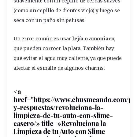
suavemente con un
cepillo
de cerdas suaves
(como un cepillo de
dientes
viejo) y luego se
seca con un
paño
sin pelusas.
Un error común es usar
lejía o amoniaco
,
que pueden corroer la plata. También hay
que evitar el agua muy caliente, ya que puede
afectar el esmalte de algunos charms.
<a
href="https://www.chusmeando.com/pr
y-respuestas/revoluciona-la-
limpieza
-de-tu-auto-con-slime-
casero/» title=»Revoluciona la
Limpieza de tu Auto con Slime