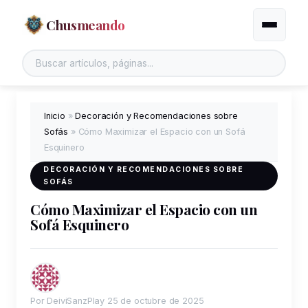
Chusmeando
Alternar
Buscar en el sitio
Inicio
»
Decoración y Recomendaciones sobre
Sofás
»
Cómo Maximizar el Espacio con un Sofá
Esquinero
DECORACIÓN Y RECOMENDACIONES SOBRE
SOFÁS
Cómo Maximizar el Espacio con un
Sofá Esquinero
Por DeiviSanzPlay
25 de octubre de 2025