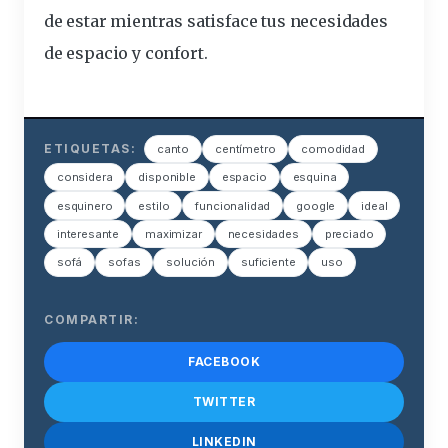
de estar mientras satisface tus necesidades
de espacio y confort.
ETIQUETAS:
canto
centímetro
comodidad
considera
disponible
espacio
esquina
esquinero
estilo
funcionalidad
google
ideal
interesante
maximizar
necesidades
preciado
sofá
sofas
solución
suficiente
uso
COMPARTIR:
FACEBOOK
TWITTER
LINKEDIN