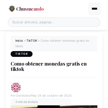
Chusmeando
Alternar
Inicio
»
TikTOK
»
Como obtener monedas gratis en
tiktok
TIKTOK
Como obtener monedas gratis en
tiktok
Por DeiviSanzPlay
26 de octubre de 2025
3 min de lectura