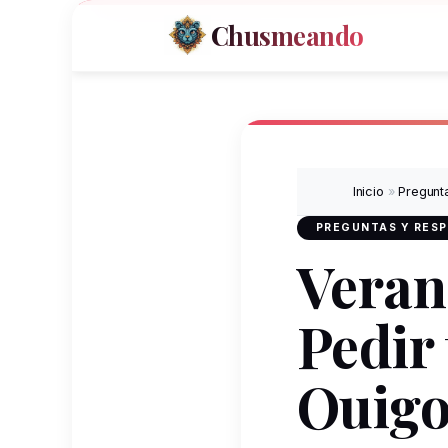
Chusmeando
Inicio
»
Pregunt
PREGUNTAS Y RES
Veran
Pedir
Ouigo