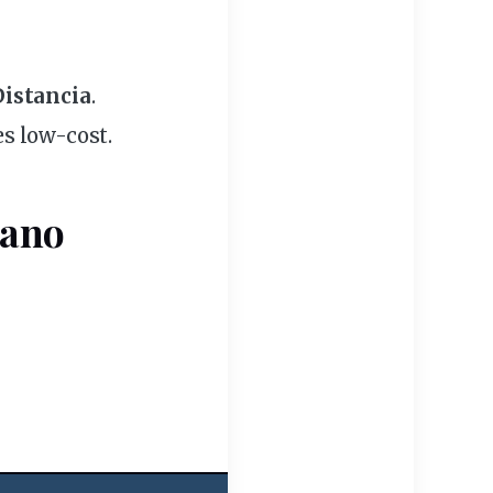
Distancia
.
s low-cost.
rano