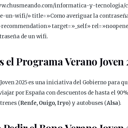
www.chusmeando.com/informatica-y-tecnologia/
e-un-wifi/» title=»Como averiguar la
contraseñ
l-recommendation» target=»_self» rel=»noope
traseña de un wifi.
s el Programa Verano Joven
Joven 2025
es una iniciativa del Gobierno para q
viajar
por España con
descuentos
de hasta el 90
trenes
(
Renfe, Ouigo, Iryo
) y autobuses (
Alsa
).
Pedir el Bono Verano Joven