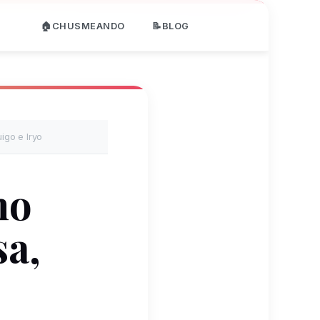
🏠CHUSMEANDO
📝BLOG
igo e Iryo
mo
sa,