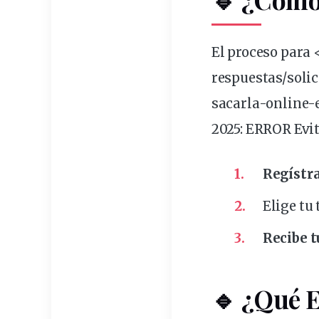
El proceso para
respuestas/
solic
sacarla-online-e
2025: ERROR Evit
Regístr
Elige tu
Recibe 
🔹 ¿Qué E