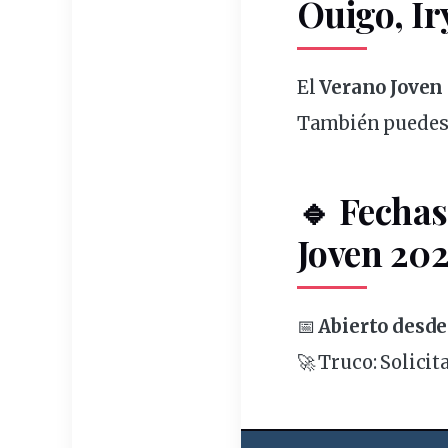
Ouigo, Ir
El
Verano Joven
También puedes
🔹 Fechas
Joven 202
📅
Abierto desde
🚀
Truco
: Solici