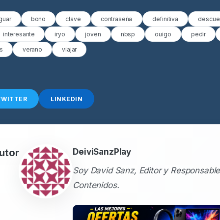
guar
bono
clave
contraseña
definitiva
descue
interesante
iryo
joven
nbsp
ouigo
pedir
s
verano
viajar
TWITTER
LINKEDIN
utor
DeiviSanzPlay
Soy David Sanz, Editor y Responsable
Contenidos.