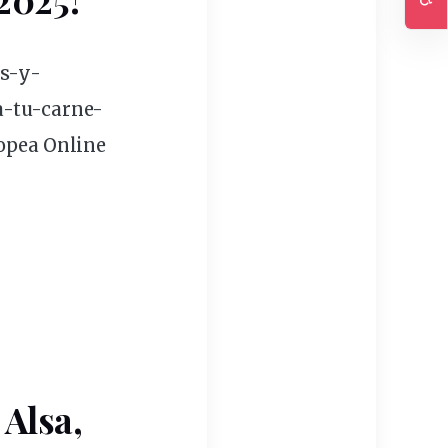
Ac
as-y-
a-tu-carne-
ropea Online
 Alsa,