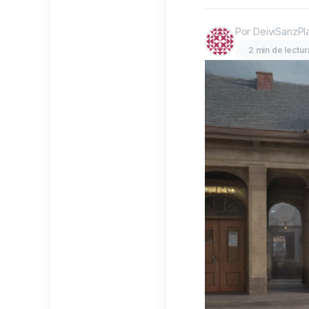
Por DeiviSanzPl
2 min de lectur