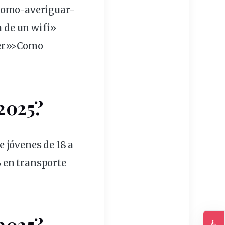
como-
averiguar
-
a
de un wifi»
ner»>Como
 2025?
ue jóvenes de
18 a
% en
transporte
 2025?
♿