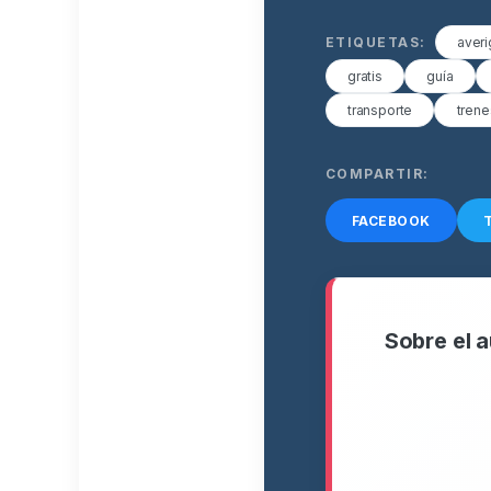
ETIQUETAS:
averi
gratis
guía
transporte
trene
COMPARTIR:
FACEBOOK
Sobre el a