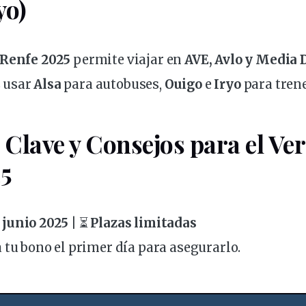
yo)
 Renfe 2025
permite viajar en
AVE, Avlo y Media 
 usar
Alsa
para autobuses,
Ouigo
e
Iryo
para trene
 Clave y Consejos para el Ve
5
 junio 2025
| ⏳
Plazas limitadas
ta tu bono
el primer día
para asegurarlo.