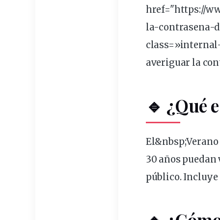
href="https://
la-contrasena-d
class=»interna
averiguar la con
🔹 ¿Qué e
El&
nbsp
;
Verano 
30 años
puedan
público. Incluye
🔹 ¿Cómo 