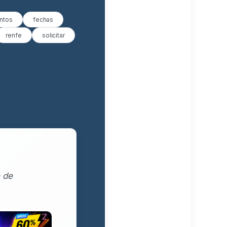
ntos
fechas
renfe
solicitar
 de