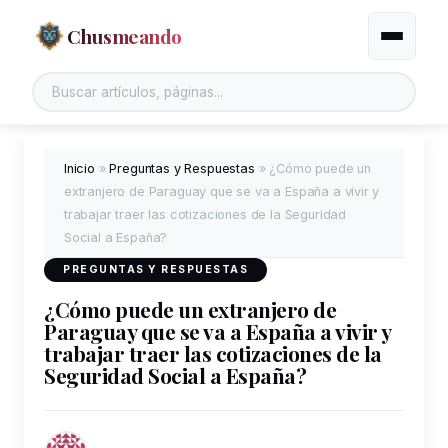
Chusmeando
Alternar
Inicio
»
Preguntas y Respuestas
»
¿Cómo puede un
extranjero de Paraguay que se va a España a vivir y
trabajar traer las cotizaciones de la Seguridad
Social a España?
PREGUNTAS Y RESPUESTAS
¿Cómo puede un extranjero de
Paraguay que se va a España a vivir y
trabajar traer las cotizaciones de la
Seguridad Social a España?