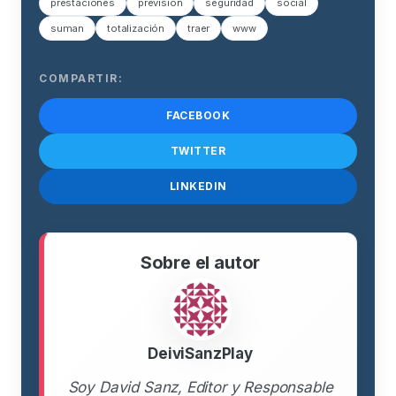
prestaciones
previsión
seguridad
social
suman
totalización
traer
www
COMPARTIR:
FACEBOOK
TWITTER
LINKEDIN
Sobre el autor
DeiviSanzPlay
Soy David Sanz, Editor y Responsable