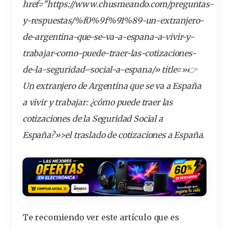
href="https://
www
.chusmeando.com/preguntas-
y-respuestas/%f0%9f%91%89-un-
extranjero
-
de-argentina-que-se-va-a-espana-a-vivir-y-
trabajar-como-puede-
traer
-las-
cotizaciones
-
de-la-
seguridad
–
social
-a-espana/» title=»👉
Un extranjero de Argentina que se va a España
a vivir y trabajar: ¿cómo puede traer las
cotizaciones de la Seguridad Social a
España?»>el traslado de cotizaciones a España
.
Te recomiendo ver este artículo que es