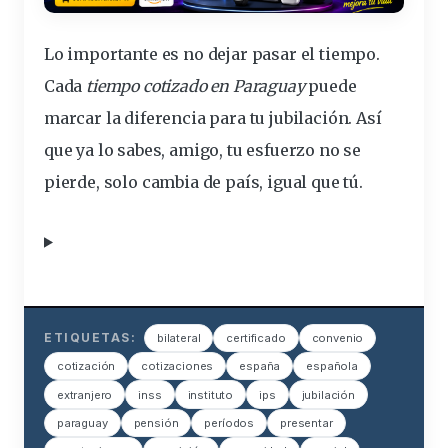
Lo importante es no dejar pasar el tiempo.
Cada
tiempo cotizado en Paraguay
puede
marcar la diferencia para tu
jubilación
. Así
que ya lo sabes, amigo, tu esfuerzo no se
pierde, solo cambia de país, igual que tú.
ETIQUETAS:
bilateral
certificado
convenio
cotización
cotizaciones
españa
española
extranjero
inss
instituto
ips
jubilación
paraguay
pensión
períodos
presentar