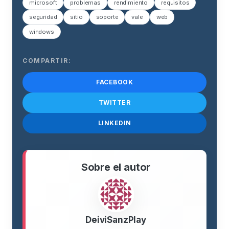
microsoft
problemas
rendimiento
requisitos
seguridad
sitio
soporte
vale
web
windows
COMPARTIR:
FACEBOOK
TWITTER
LINKEDIN
Sobre el autor
DeiviSanzPlay