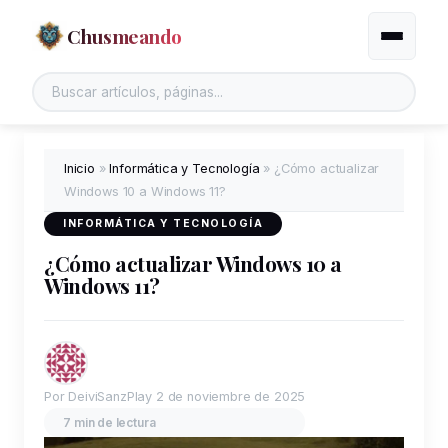
Chusmeando
Alternar
Inicio
»
Informática y Tecnología
»
¿Cómo actualizar
Windows 10 a Windows 11?
INFORMÁTICA Y TECNOLOGÍA
¿Cómo actualizar Windows 10 a
Windows 11?
Por DeiviSanzPlay
2 de noviembre de 2025
7 min de lectura