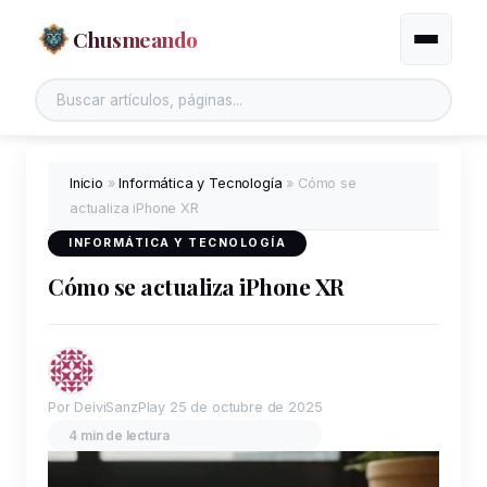
Chusmeando
Alternar
Buscar en el sitio
Inicio
»
Informática y Tecnología
»
Cómo se
actualiza iPhone XR
INFORMÁTICA Y TECNOLOGÍA
Cómo se actualiza iPhone XR
Por DeiviSanzPlay
25 de octubre de 2025
4 min de lectura