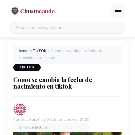
Chusmeando
Alternar
Buscar en el sitio
Inicio
»
TikTOK
»
Como se cambia la fecha de
nacimiento en tiktok
TIKTOK
Como se cambia la fecha de
nacimiento en tiktok
Por DeiviSanzPlay
26 de octubre de 2025
3 min de lectura