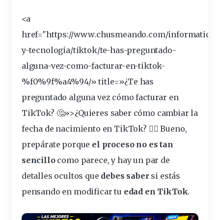
<a
href="https://www.chusmeando.com/informatica-
y-tecnologia/
tiktok
/te-has-preguntado-
alguna-vez-como-facturar-en-tiktok-
%f0%9f%a4%94/» title=»¿Te has
preguntado alguna vez cómo facturar en
TikTok? 🤔»>¿Quieres saber cómo cambiar la
fecha
de
nacimiento
en TikTok? 🕵️‍♂️ Bueno,
prepárate
porque
el proceso no es tan
sencillo
como parece, y hay un par de
detalles
ocultos
que
debes saber
si estás
pensando
en
modificar
tu
edad
en TikTok
.