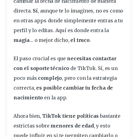
cambiar la fecha de nacimiento de manera
directa
.
Sí
, aunque te lo
imagines
, no es como
en otras
apps
donde simplemente
entras
a tu
perfil
y lo
editas
. Aquí es donde
entra
la
magia
… o mejor dicho,
el truco
.
El paso crucial es que
necesitas
contactar
con el
soporte
técnico
de TikTok. Sí, es un
poco más
complejo
, pero con la estrategia
correcta,
es posible cambiar tu fecha de
nacimiento
en la app.
Ahora bien,
TikTok tiene políticas
bastante
estrictas sobre
menores de edad
, y esto
puede influir en si te permiten cambiarlo o