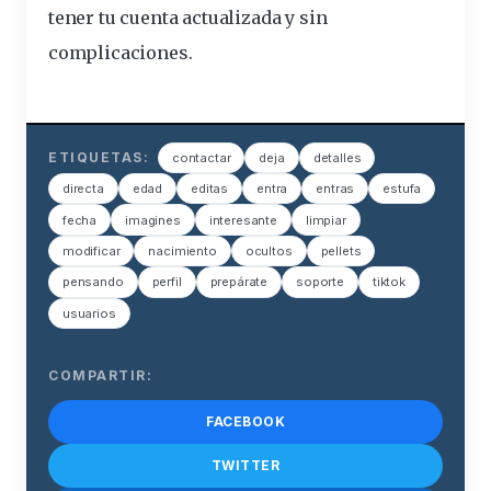
tener
tu cuenta actualizada
y sin
complicaciones.
ETIQUETAS:
contactar
deja
detalles
directa
edad
editas
entra
entras
estufa
fecha
imagines
interesante
limpiar
modificar
nacimiento
ocultos
pellets
pensando
perfil
prepárate
soporte
tiktok
usuarios
COMPARTIR:
FACEBOOK
TWITTER