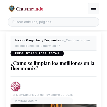
Chusmeando
Alternar
Inicio
»
Preguntas y Respuestas
»
¿Cómo se limpian
los mejillones en la thermomix?
PREGUNTAS Y RESPUESTAS
¿Cómo se limpian los mejillones en la
thermomix?
Por DeiviSanzPlay
2 de noviembre de 2025
2 min de lectura