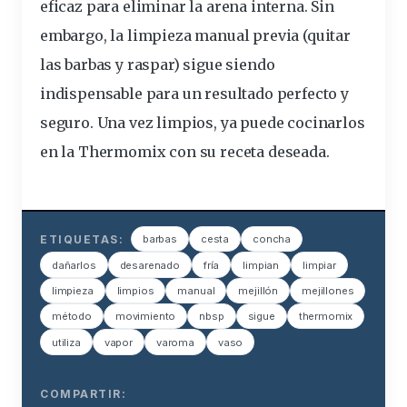
eficaz para eliminar la arena interna. Sin
embargo, la limpieza manual previa (quitar
las barbas y raspar) sigue siendo
indispensable para un resultado perfecto y
seguro. Una vez limpios, ya puede cocinarlos
en la Thermomix con su receta deseada.
ETIQUETAS:
barbas
cesta
concha
dañarlos
desarenado
fría
limpian
limpiar
limpieza
limpios
manual
mejillón
mejillones
método
movimiento
nbsp
sigue
thermomix
utiliza
vapor
varoma
vaso
COMPARTIR: