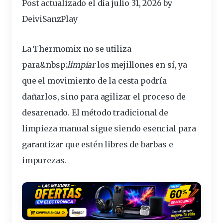
Post actualizado el día julio 31, 2026 by
DeiviSanzPlay
La Thermomix no se
utiliza
para&
nbsp
;
limpiar
los
mejillones
en sí, ya
que el
movimiento
de la
cesta
podría
dañarlos
, sino para agilizar el proceso de
desarenado
. El
método
tradicional de
limpieza
manual
sigue
siendo esencial para
garantizar que estén libres de
barbas
e
impurezas.