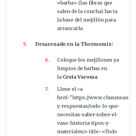
«barba» (las fibras que
salen de la concha) hacia
la base del mejillón para
arrancarla.
Desarenado en la Thermomix:
Coloque los mejillones ya
limpios
de barbas en
la
Cesta Varoma
.
Llene el <a
href="https://www.chusmeando
y-respuestas/todo-lo-que-
necesitas-saber-sobre-el-
vaso
-historia-tipos-y-
materiales/» title=»Todo