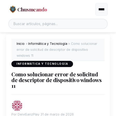
Chusmeando
Alternar
Inicio
»
Informática y Tecnología
»
Como solucionar
error de solicitud de descriptor de dispositivo
windows 11
INFORMÁTICA Y TECNOLOGÍA
Como solucionar error de solicitud
de descriptor de dispositivo windows
11
Por DeiviSanzPlay
31 de marzo de 2026