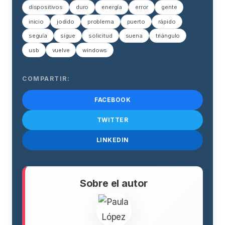
dispositivos
duro
energía
error
gente
inicio
jodido
problema
puerto
rápido
seguía
sigue
solicitud
suena
triángulo
usb
vuelve
windows
COMPARTIR:
FACEBOOK
TWITTER
LINKEDIN
Sobre el autor