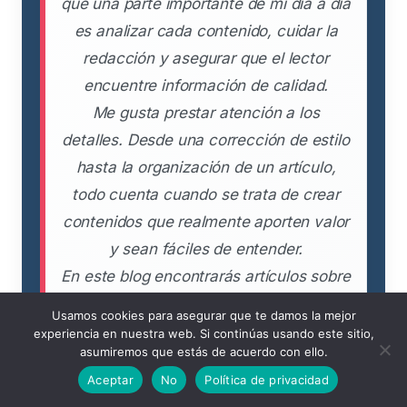
que una parte importante de mi día a día
es analizar cada contenido, cuidar la
redacción y asegurar que el lector
encuentre información de calidad.
Me gusta prestar atención a los
detalles. Desde una corrección de estilo
hasta la organización de un artículo,
todo cuenta cuando se trata de crear
contenidos que realmente aporten valor
y sean fáciles de entender.
En este blog encontrarás artículos sobre
diferentes temas y sectores. Mi
Usamos cookies para asegurar que te damos la mejor
responsabilidad es cuidar y supervisar
experiencia en nuestra web. Si continúas usando este sitio,
asumiremos que estás de acuerdo con ello.
cada contenido para que mantenga
Aceptar
No
Política de privacidad
unos estándares de calidad y ofrezca