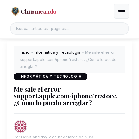
Chusmeando
Alternar
Inicio
»
Informática y Tecnología
»
Me sale el error
support.apple.com/iphone/restore, ¿Cómo lo puedo
arreglar?
INFORMÁTICA Y TECNOLOGÍA
Me sale el error
support.apple.com/iphone/restore,
¿Cómo lo puedo arreglar?
Por DeiviSanzPlay
2 de noviembre de 2025