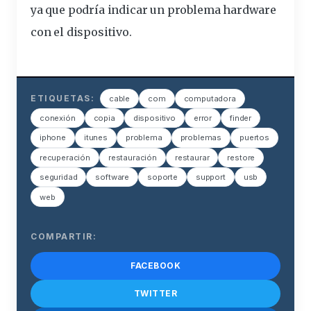
ya que podría indicar un problema hardware
con el dispositivo.
ETIQUETAS:
cable
com
computadora
conexión
copia
dispositivo
error
finder
iphone
itunes
problema
problemas
puertos
recuperación
restauración
restaurar
restore
seguridad
software
soporte
support
usb
web
COMPARTIR:
FACEBOOK
TWITTER