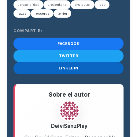
personalidad
presentarte
protector
raza
razas
recuerda
terrier
COMPARTIR:
FACEBOOK
TWITTER
LINKEDIN
Sobre el autor
DeiviSanzPlay