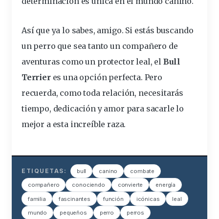
determinación es única en el mundo canino.
Así que ya lo sabes, amigo. Si estás buscando
un perro que sea tanto un compañero de
aventuras como un protector leal, el
Bull
Terrier
es una opción perfecta. Pero
recuerda, como toda relación, necesitarás
tiempo, dedicación y amor para sacarle lo
mejor a esta increíble raza.
ETIQUETAS:
bull
canino
combate
compañero
conociendo
convierte
energía
familia
fascinantes
función
icónicas
leal
mundo
pequeños
perro
perros