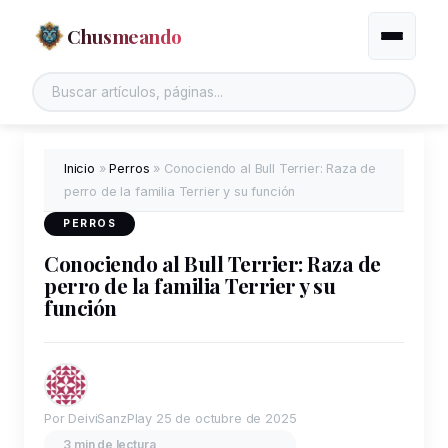
Chusmeando
Alternar
Inicio
»
Perros
»
Conociendo al Bull Terrier: Raza de
perro de la familia Terrier y su función
PERROS
Conociendo al Bull Terrier: Raza de
perro de la familia Terrier y su
función
Por DeiviSanzPlay
25 de octubre de 2025
3 min de lectura