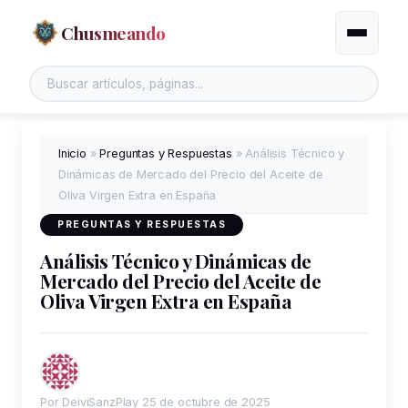
Chusmeando
Alternar
Inicio
»
Preguntas y Respuestas
»
Análisis Técnico y
Dinámicas de Mercado del Precio del Aceite de
Oliva Virgen Extra en España
PREGUNTAS Y RESPUESTAS
Análisis Técnico y Dinámicas de
Mercado del Precio del Aceite de
Oliva Virgen Extra en España
Por DeiviSanzPlay
25 de octubre de 2025