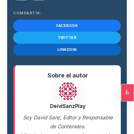
COMPARTIR:
FACEBOOK
TWITTER
LINKEDIN
Sobre el autor
♿
Ac
DeiviSanzPlay
Soy David Sanz, Editor y Responsable
de Contenidos.