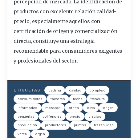
percepción de mercado. La identificación de
productos con excelente relación calidad-
precio, especialmente aquellos con
certificación de origen y comercialización
directa, constituye una estrategia
recomendable para consumidores exigentes
y profesionales del sector.
ETIQUETAS:
cadena
calidad
complejo
consumidores
factores
fecha
frescura
informados
mercado
oferta
oliva
origen
pequeñas
polifenoles
precio
precios
producción
productores
puntos
trazabilidad
venta
virgen