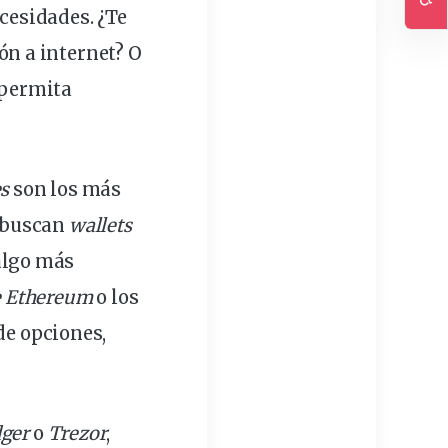
cesidades. ¿Te
Ac
ión a internet? O
 permita
s
son los más
s buscan
wallets
 algo más
e Ethereum
o los
de opciones,
ger
o
Trezor
,