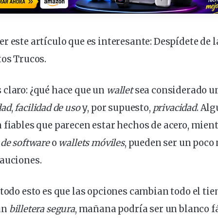
r este artículo que es interesante:
Despídete de 
tos Trucos
.
 claro: ¿qué hace que un
wallet
sea considerado un
dad
,
facilidad de uso
y, por supuesto,
privacidad
. Al
 fiables que parecen estar hechos de acero, mient
 de
software
o
wallets
móviles
, pueden ser un poco
cauciones.
 todo esto es que las
opciones
cambian todo el tie
un
billetera segura
, mañana podría ser un blanco fá