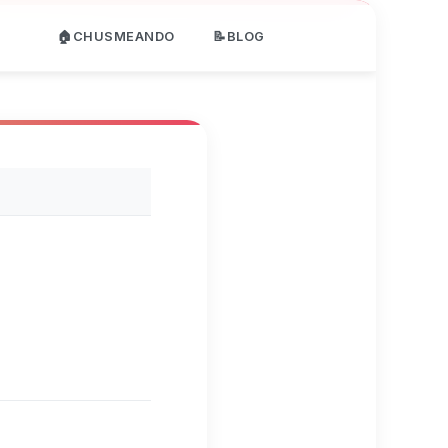
🏠CHUSMEANDO
📝BLOG