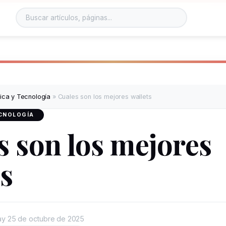
Buscar en el sitio
tica y Tecnología
»
Cuales son los mejores wallets
ECNOLOGÍA
s son los mejores
ts
ay
25 de octubre de 2025