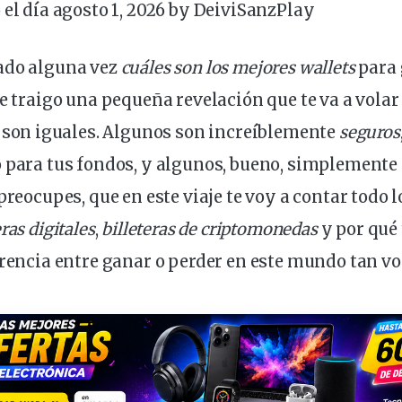
 el día agosto 1, 2026 by
DeiviSanzPlay
ado alguna vez
cuáles son los mejores
wallets
para 
te traigo una pequeña revelación que te va a volar
son iguales. Algunos son increíblemente
seguros
 para tus fondos, y algunos, bueno, simplemente 
preocupes, que en este viaje te voy a contar todo 
eras
digitales
,
billeteras de
criptomonedas
y por qué
erencia entre ganar o perder en este
mundo
tan vol