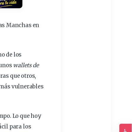
las Manchas en
o de los
gunos
wallets de
ras que otros,
 más vulnerables
mpo. Lo que hoy
cil para los
♿