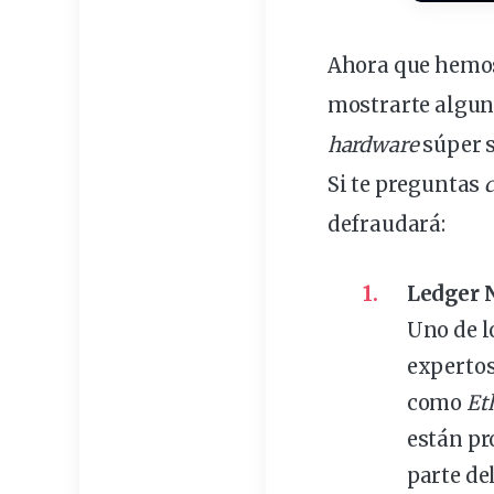
Ahora que hemos
mostrarte algun
hardware
súper 
Si te preguntas
c
defraudará:
Ledger 
Uno de 
expertos
como
Et
están pr
parte de