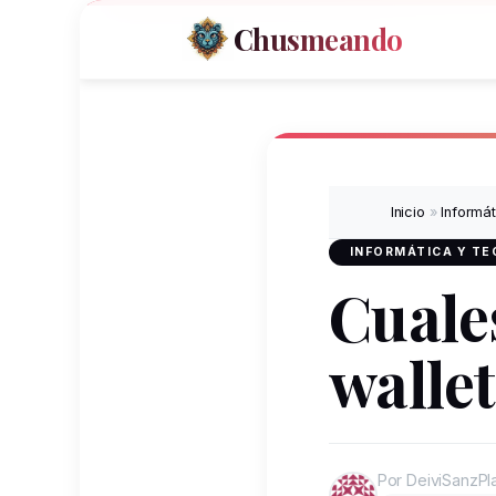
Chusmeando
Inicio
»
Informá
INFORMÁTICA Y T
Cuale
walle
Por DeiviSanzPl