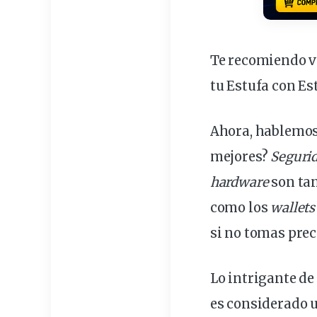
Te recomiendo ve
tu Estufa con Es
Ahora, hablemos
mejores?
Seguri
hardware
son tan
como los
wallets
si no tomas pre
Lo intrigante de
es considerado 