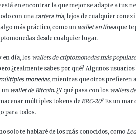
e
está en encontrar la que mejor se adapte a tus ne
modo con una
cartera fría
, lejos de cualquier conex
s algo más práctico, como un
wallet en
línea
que te
riptomonedas desde cualquier lugar.
 en día, los
wallets de criptomonedas más populare
ero ¿realmente sabes por qué? Algunos usuario
múltiples monedas
, mientras que otros prefieren
o un
wallet de Bitcoin
. ¿Y qué pasa con los
wallets d
lmacenar múltiples
tokens
de
ERC-20
? Es un mar 
o para todos.
 no solo te hablaré de los más conocidos, como
Led