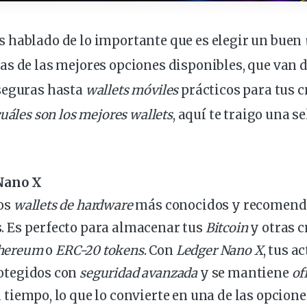
 hablado de lo importante que es elegir un buen
as de las mejores opciones disponibles, que van 
seguras hasta
wallets móviles
prácticos para tus 
uáles son los mejores wallets
, aquí te traigo una s
Nano X
los
wallets de hardware
más conocidos y recomenda
. Es perfecto para almacenar tus
Bitcoin
y otras 
hereum
o
ERC-20 tokens
. Con
Ledger Nano X
, tus a
otegidos con
seguridad
avanzada
y se mantiene
of
l tiempo, lo que lo convierte en una de las opcio