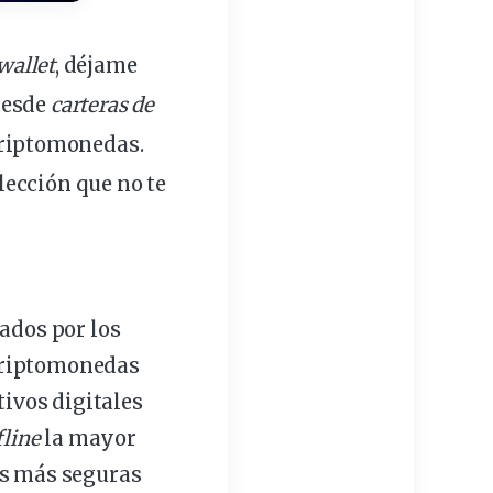
wallet
, déjame
desde
carteras de
criptomonedas.
elección que no te
dos por los
criptomonedas
ctivos digitales
fline
la mayor
nes más seguras