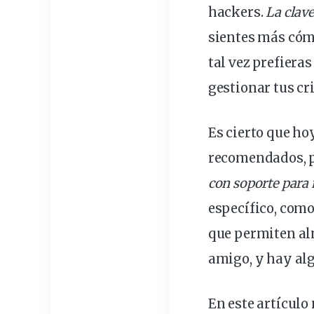
hackers.
La clav
sientes más có
tal vez prefiera
gestionar tus c
Es cierto que hoy
recomendados, p
con
soporte
para 
específico, com
que permiten a
amigo, y hay alg
En este artículo